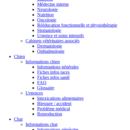
Médecine interne
Neurologie
Nutrition
Oncologie
Rééducation fonctionnelle et physiothérapie
Stomatologie
Urgence et soins intensifs
Cabinets vétérinaires associés
Dermatologie
Ophtalmologie
Chien
Informations chien
Informations générales
Fiches infos races
Fiches infos santé
FAQ
Glossaire
Urgences
Intoxications alimentaires
Blessure / accident
Problème médical
Reproduction
Chat
Informations chat
Informations générales