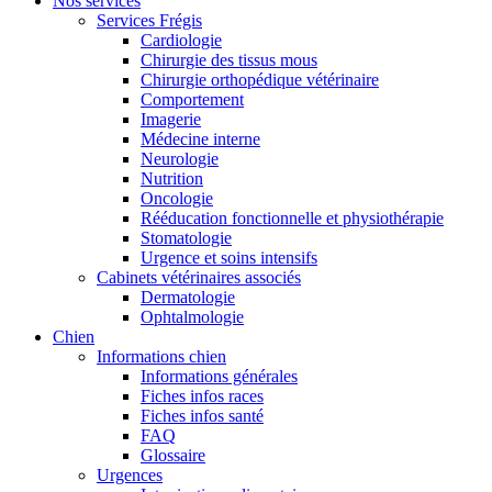
Nos services
Services Frégis
Cardiologie
Chirurgie des tissus mous
Chirurgie orthopédique vétérinaire
Comportement
Imagerie
Médecine interne
Neurologie
Nutrition
Oncologie
Rééducation fonctionnelle et physiothérapie
Stomatologie
Urgence et soins intensifs
Cabinets vétérinaires associés
Dermatologie
Ophtalmologie
Chien
Informations chien
Informations générales
Fiches infos races
Fiches infos santé
FAQ
Glossaire
Urgences