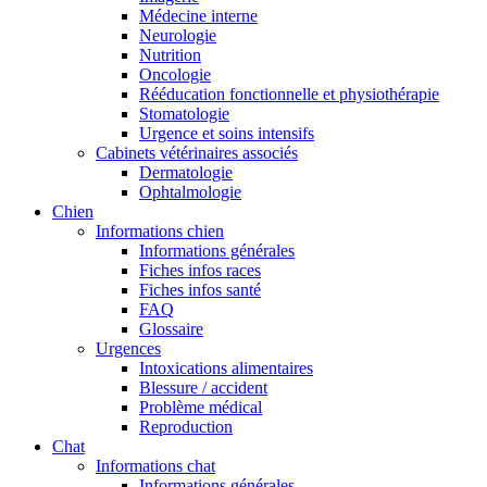
Médecine interne
Neurologie
Nutrition
Oncologie
Rééducation fonctionnelle et physiothérapie
Stomatologie
Urgence et soins intensifs
Cabinets vétérinaires associés
Dermatologie
Ophtalmologie
Chien
Informations chien
Informations générales
Fiches infos races
Fiches infos santé
FAQ
Glossaire
Urgences
Intoxications alimentaires
Blessure / accident
Problème médical
Reproduction
Chat
Informations chat
Informations générales