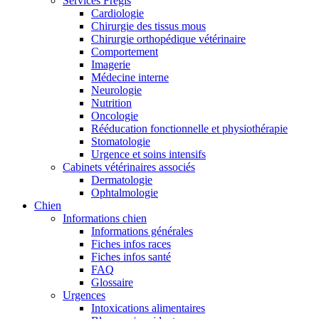
Services Frégis
Cardiologie
Chirurgie des tissus mous
Chirurgie orthopédique vétérinaire
Comportement
Imagerie
Médecine interne
Neurologie
Nutrition
Oncologie
Rééducation fonctionnelle et physiothérapie
Stomatologie
Urgence et soins intensifs
Cabinets vétérinaires associés
Dermatologie
Ophtalmologie
Chien
Informations chien
Informations générales
Fiches infos races
Fiches infos santé
FAQ
Glossaire
Urgences
Intoxications alimentaires