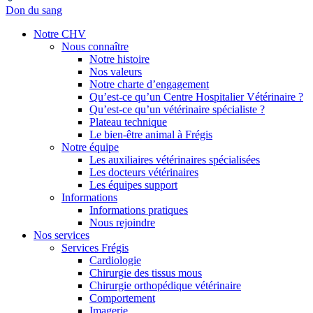
Don du sang
Notre CHV
Nous connaître
Notre histoire
Nos valeurs
Notre charte d’engagement
Qu’est-ce qu’un Centre Hospitalier Vétérinaire ?
Qu’est-ce qu’un vétérinaire spécialiste ?
Plateau technique
Le bien-être animal à Frégis
Notre équipe
Les auxiliaires vétérinaires spécialisées
Les docteurs vétérinaires
Les équipes support
Informations
Informations pratiques
Nous rejoindre
Nos services
Services Frégis
Cardiologie
Chirurgie des tissus mous
Chirurgie orthopédique vétérinaire
Comportement
Imagerie