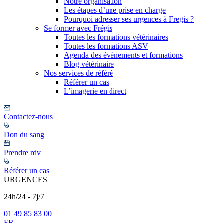
Notre organisation
Les étapes d’une prise en charge
Pourquoi adresser ses urgences à Fregis ?
Se former avec Frégis
Toutes les formations vétérinaires
Toutes les formations ASV
Agenda des évènements et formations
Blog vétérinaire
Nos services de référé
Référer un cas
L’imagerie en direct
Contactez-nous
Don du sang
Prendre rdv
Référer un cas
URGENCES
24h/24 - 7j/7
01 49 85 83 00
FR