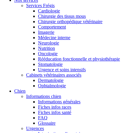
Nos services
Services Frégis
Cardiologie
Chirurgie des tissus mous
Chirurgie orthopédique vétérinaire
Comportement
Imagerie
Médecine interne
Neurologie
Nutrition
Oncologie
Rééducation fonctionnelle et physiothérapie
Stomatologie
Urgence et soins intensifs
Cabinets vétérinaires associés
Dermatologie
Ophtalmologie
Chien
Informations chien
Informations générales
Fiches infos races
Fiches infos santé
FAQ
Glossaire
Urgences