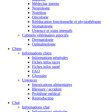
Médecine interne
Neurologie
Nutrition
Oncologie
Rééducation fonctionnelle et physiothérapie
Stomatologie
Urgence et soins intensifs
Cabinets vétérinaires associés
Dermatologie
Ophtalmologie
Chien
Informations chien
Informations générales
Fiches infos races
Fiches infos santé
FAQ
Glossaire
Urgences
Intoxications alimentaires
Blessure / accident
Problème médical
Reproduction
Chat
Informations chat
Informations générales