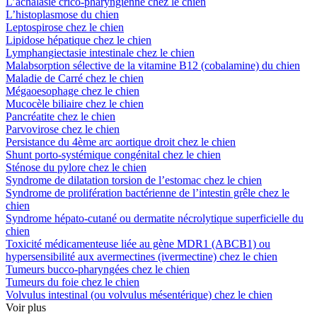
L’achalasie crico-pharyngienne chez le chien
L’histoplasmose du chien
Leptospirose chez le chien
Lipidose hépatique chez le chien
Lymphangiectasie intestinale chez le chien
Malabsorption sélective de la vitamine B12 (cobalamine) du chien
Maladie de Carré chez le chien
Mégaoesophage chez le chien
Mucocèle biliaire chez le chien
Pancréatite chez le chien
Parvovirose chez le chien
Persistance du 4ème arc aortique droit chez le chien
Shunt porto-systémique congénital chez le chien
Sténose du pylore chez le chien
Syndrome de dilatation torsion de l’estomac chez le chien
Syndrome de prolifération bactérienne de l’intestin grêle chez le
chien
Syndrome hépato-cutané ou dermatite nécrolytique superficielle du
chien
Toxicité médicamenteuse liée au gène MDR1 (ABCB1) ou
hypersensibilité aux avermectines (ivermectine) chez le chien
Tumeurs bucco-pharyngées chez le chien
Tumeurs du foie chez le chien
Volvulus intestinal (ou volvulus mésentérique) chez le chien
Voir plus