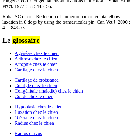
Bingel et coll. Congenital elbow luxations in the dog. J Small Anim
Pract. 1977 ; 18 : 445–56.
Rahal SC et coll. Reduction of humeroulnar congenital elbow
luxation in 8 dogs by using the transarticular pin. Can Vet J. 2000 ;
41 : 849-53.
Le
glossaire
Agénésie chez le chien
Arthrose chez le chien
Atrophie chez le chien
Cartilage chez le chien
Cartilage de croissance
Condyle chez le chien
Congénitale (maladie) chez le chien
Coude chez le chien
Hypoplasie chez le chien
Luxation chez le chien
Olécrane chez le chien
Radius chez le chien
Radius curvus