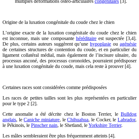
multiples déformations ostéo-articulaires
congénitales
[3].
Origine de la luxation congénitale du coude chez le chien
L’origine exacte de la luxation congénitale du coude chez le chien
est inconnue, mais une composante
héréditaire
est suspectée [3,4].
De plus, certains auteurs suggèrent qu’une
hypoplasie
ou
agénésie
de certaines structures de contention du coude, et en particulier du
ligament collatéral médial, mais également de l’incisure ulnaire, du
processus anconé, des processus coronoïdes, pourraient prédisposer
à une luxation congénitale du coude, mais cela reste à prouver [4].
Certaines races sont considérées comme prédisposées
Les races de petites tailles sont les plus représentées en particulier
pour le type 2 [2].
Cette anomalie a été décrite chez le Boston Terrier, le
Bulldog
anglais
, le
Caniche miniature
, le
Chihuahua
, le Cocker, le
Labrador
,
le Pékinois, le
Pinscher nain
, le Shetland, le
Yorkshire Terrier
.
Les mâles sembleraient être plus fréquemment atteints [4].