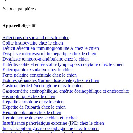
Yeux et paupières
Appareil digestif
Affections du sac anal chez le chien
Colite histiocytaire chez le chien
Déficit sélectif en immunoglobuline A chez le chien
Dysplasie microvasculaire hépatique chez le chien
Dysplasie temporo-mandibulaire chez le chien
Entérite, colite et entérocolite lymphoplasmocytaire chez le chien
Entéropathie exsudative chez le chien
Fente palatine congénitale chez le chien
Fistules périanales (furonculose anale) chez le chien
Gastro-entérite hémorragique chez le chien
Gastroentérite éosinophilique, entérite éosinophilique et entérocolite
éosinophilique chez le chien
Hépatite chronique chez le chien
Hépatite de Rubarth chez le chien
Hepatite lobulaire chez le chien
Hernie périnéale chez le chien et le chat
Insuffisance pancréatique exocrine (IPE) chez le chien
Intussusception gastro-oesophagienne chez le chien