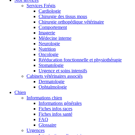
Nos services
Services Frégis
Cardiologie
Chirurgie des tissus mous
Chirurgie orthopédique vétérinaire
Comportement
Imagerie
Médecine interne
Neurologie
Nutrition
Oncologie
Rééducation fonctionnelle et physiothérapie
Stomatologie
Urgence et soins intensifs
Cabinets vétérinaires associés
Dermatologie
Ophtalmologie
Chien
Informations chien
Informations générales
Fiches infos races
Fiches infos santé
FAQ
Glossaire
Urgences