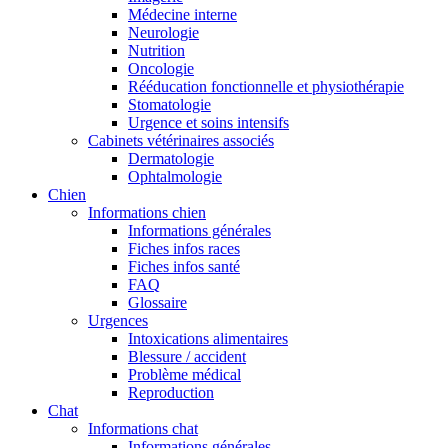
Médecine interne
Neurologie
Nutrition
Oncologie
Rééducation fonctionnelle et physiothérapie
Stomatologie
Urgence et soins intensifs
Cabinets vétérinaires associés
Dermatologie
Ophtalmologie
Chien
Informations chien
Informations générales
Fiches infos races
Fiches infos santé
FAQ
Glossaire
Urgences
Intoxications alimentaires
Blessure / accident
Problème médical
Reproduction
Chat
Informations chat
Informations générales