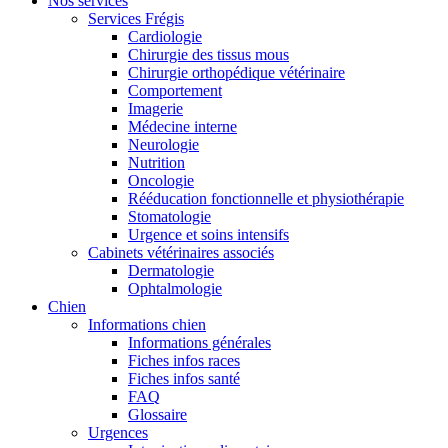
Nos services
Services Frégis
Cardiologie
Chirurgie des tissus mous
Chirurgie orthopédique vétérinaire
Comportement
Imagerie
Médecine interne
Neurologie
Nutrition
Oncologie
Rééducation fonctionnelle et physiothérapie
Stomatologie
Urgence et soins intensifs
Cabinets vétérinaires associés
Dermatologie
Ophtalmologie
Chien
Informations chien
Informations générales
Fiches infos races
Fiches infos santé
FAQ
Glossaire
Urgences