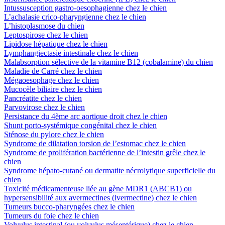
Intussusception gastro-oesophagienne chez le chien
L’achalasie crico-pharyngienne chez le chien
L’histoplasmose du chien
Leptospirose chez le chien
Lipidose hépatique chez le chien
Lymphangiectasie intestinale chez le chien
Malabsorption sélective de la vitamine B12 (cobalamine) du chien
Maladie de Carré chez le chien
Mégaoesophage chez le chien
Mucocèle biliaire chez le chien
Pancréatite chez le chien
Parvovirose chez le chien
Persistance du 4ème arc aortique droit chez le chien
Shunt porto-systémique congénital chez le chien
Sténose du pylore chez le chien
Syndrome de dilatation torsion de l’estomac chez le chien
Syndrome de prolifération bactérienne de l’intestin grêle chez le
chien
Syndrome hépato-cutané ou dermatite nécrolytique superficielle du
chien
Toxicité médicamenteuse liée au gène MDR1 (ABCB1) ou
hypersensibilité aux avermectines (ivermectine) chez le chien
Tumeurs bucco-pharyngées chez le chien
Tumeurs du foie chez le chien
Volvulus intestinal (ou volvulus mésentérique) chez le chien