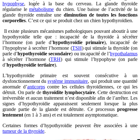
hypophyse
, logée à la base du cerveau. La glande thyroïde
régularise le
métabolisme
du chien. Une baisse de l’activité de la
glande thyroïde entraîne une
diminution de toutes les fonctions
corporelles
. C’est ce qui se produit chez un chien hypothyroïdien.
Il existe plusieurs mécanismes pathologiques pouvant aboutir à une
hypothyroïdie telle que : incapacité de la thyroïde à sécréter
l’hormone (on parle d’
hypothyroïdie primaire
), incapacité de
l’hypophyse à secréter l’hormone (
TSH
) qui stimule la thyroïde (on
parle d’
hypothyroïdie secondaire
) ou incapacité de l’
hypothalamus
à sécréter l’hormone (
TRH
) qui stimule l’hypophyse (on parle
d’
hypothyroïdie tertiaire
).
L’hypothyroïdie primaire est souvent consécutive à un
dysfonctionnement du
système immunitaire
, qui produit une quantité
anormale d’
anticorps
contre les cellules thyroïdiennes, ce qui les
détruit. On parle de
thyroïdite lymphocytaire
. Cette destruction est
irréversible et aucun traitement n’est disponible afin de l’arrêter. Les
signes d’hypothyroïdie apparaissent seulement lorsque la plus
grande partie de la glande est détruite. Ce processus
progresse
lentement
(en 1 à 3 ans) et est totalement asymptomatique.
Certaines formes d’hypothyroïdie peuvent être associées à une
tumeur de la thyroïde
.