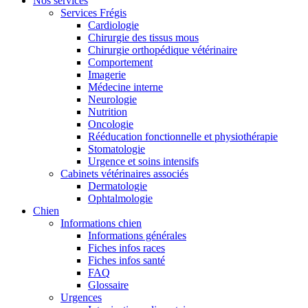
Nos services
Services Frégis
Cardiologie
Chirurgie des tissus mous
Chirurgie orthopédique vétérinaire
Comportement
Imagerie
Médecine interne
Neurologie
Nutrition
Oncologie
Rééducation fonctionnelle et physiothérapie
Stomatologie
Urgence et soins intensifs
Cabinets vétérinaires associés
Dermatologie
Ophtalmologie
Chien
Informations chien
Informations générales
Fiches infos races
Fiches infos santé
FAQ
Glossaire
Urgences