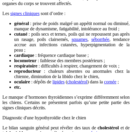
organes du corps se trouvent affectés.
Les
signes cliniques
sont d’ordre :
général
: prise de poids malgré un appétit normal ou diminué,
manque de dynamisme, fatigabilité, intolérance au froid ;
cutané
: poils secs et ternes, poils qui ne repoussent pas après
un rasage, poils clairsemés,
squames
,
séborrhée
, tendance
accrue aux infections cutanées, hyperpigmentation de la
peau ;
cardiaque
: fréquence cardiaque basse ;
locomoteur
: faiblesse des membres postérieurs ;
respiratoire
: difficultés à respirer, changement de voix ;
reproducteur
: chaleurs absentes ou anormales chez la
chienne, diminution de la libido chez le chien,
oculaire
: dépôts de
lipides
(
cholestérol
) dans la
cornée
;
etc.
Le manque d’hormones thyroïdiennes s’exprime différemment selon
les chiens. Certains ne présentent parfois qu’une petite partie des
signes cliniques décrits.
Diagnostic d'une hypothyroïdie chez le chien
Le bilan sanguin général peut révéler des taux de
cholestérol
et de