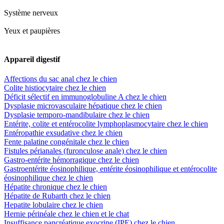
Système nerveux
Yeux et paupières
Appareil digestif
Affections du sac anal chez le chien
Colite histiocytaire chez le chien
Déficit sélectif en immunoglobuline A chez le chien
Dysplasie microvasculaire hépatique chez le chien
Dysplasie temporo-mandibulaire chez le chien
Entérite, colite et entérocolite lymphoplasmocytaire chez le chien
Entéropathie exsudative chez le chien
Fente palatine congénitale chez le chien
Fistules périanales (furonculose anale) chez le chien
Gastro-entérite hémorragique chez le chien
Gastroentérite éosinophilique, entérite éosinophilique et entérocolite
éosinophilique chez le chien
Hépatite chronique chez le chien
Hépatite de Rubarth chez le chien
Hepatite lobulaire chez le chien
Hernie périnéale chez le chien et le chat
Insuffisance pancréatique exocrine (IPE) chez le chien