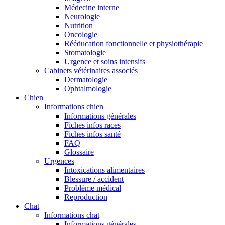
Médecine interne
Neurologie
Nutrition
Oncologie
Rééducation fonctionnelle et physiothérapie
Stomatologie
Urgence et soins intensifs
Cabinets vétérinaires associés
Dermatologie
Ophtalmologie
Chien
Informations chien
Informations générales
Fiches infos races
Fiches infos santé
FAQ
Glossaire
Urgences
Intoxications alimentaires
Blessure / accident
Problème médical
Reproduction
Chat
Informations chat
Informations générales