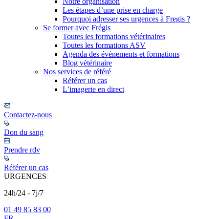
Notre organisation
Les étapes d’une prise en charge
Pourquoi adresser ses urgences à Fregis ?
Se former avec Frégis
Toutes les formations vétérinaires
Toutes les formations ASV
Agenda des évènements et formations
Blog vétérinaire
Nos services de référé
Référer un cas
L’imagerie en direct
Contactez-nous
Don du sang
Prendre rdv
Référer un cas
URGENCES
24h/24 - 7j/7
01 49 85 83 00
FR