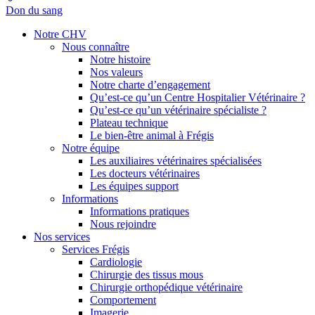
Don du sang
Notre CHV
Nous connaître
Notre histoire
Nos valeurs
Notre charte d’engagement
Qu’est-ce qu’un Centre Hospitalier Vétérinaire ?
Qu’est-ce qu’un vétérinaire spécialiste ?
Plateau technique
Le bien-être animal à Frégis
Notre équipe
Les auxiliaires vétérinaires spécialisées
Les docteurs vétérinaires
Les équipes support
Informations
Informations pratiques
Nous rejoindre
Nos services
Services Frégis
Cardiologie
Chirurgie des tissus mous
Chirurgie orthopédique vétérinaire
Comportement
Imagerie