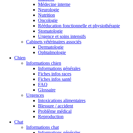
Médecine interne
Neurologie
Nutrition
Oncologie
Rééducation fonctionnelle et physiothérapie
Stomatologie
Urgence et soins intensifs
Cabinets vétérinaires associés
Dermatologie
Ophtalmologie
Chien
Informations chien
Informations générales
Fiches infos races
Fiches infos santé
FAQ
Glossaire
Urgences
Intoxications alimentaires
Blessure / accident
Problème médical
Reproduction
Chat
Informations chat
Informations générales