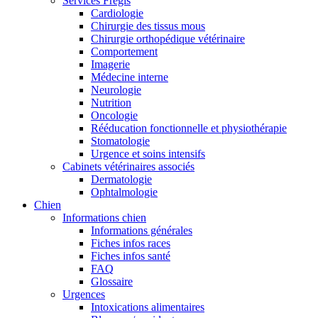
Services Frégis
Cardiologie
Chirurgie des tissus mous
Chirurgie orthopédique vétérinaire
Comportement
Imagerie
Médecine interne
Neurologie
Nutrition
Oncologie
Rééducation fonctionnelle et physiothérapie
Stomatologie
Urgence et soins intensifs
Cabinets vétérinaires associés
Dermatologie
Ophtalmologie
Chien
Informations chien
Informations générales
Fiches infos races
Fiches infos santé
FAQ
Glossaire
Urgences
Intoxications alimentaires