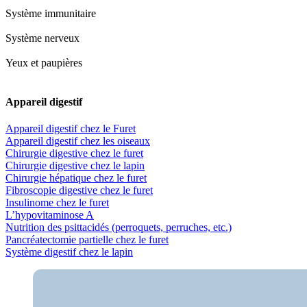
Système immunitaire
Système nerveux
Yeux et paupières
Appareil digestif
Appareil digestif chez le Furet
Appareil digestif chez les oiseaux
Chirurgie digestive chez le furet
Chirurgie digestive chez le lapin
Chirurgie hépatique chez le furet
Fibroscopie digestive chez le furet
Insulinome chez le furet
L’hypovitaminose A
Nutrition des psittacidés (perroquets, perruches, etc.)
Pancréatectomie partielle chez le furet
Système digestif chez le lapin