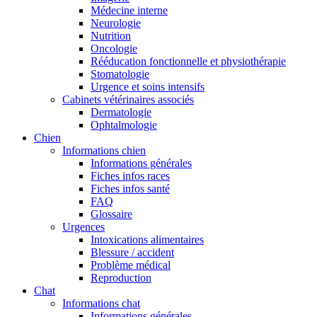
Médecine interne
Neurologie
Nutrition
Oncologie
Rééducation fonctionnelle et physiothérapie
Stomatologie
Urgence et soins intensifs
Cabinets vétérinaires associés
Dermatologie
Ophtalmologie
Chien
Informations chien
Informations générales
Fiches infos races
Fiches infos santé
FAQ
Glossaire
Urgences
Intoxications alimentaires
Blessure / accident
Problème médical
Reproduction
Chat
Informations chat
Informations générales