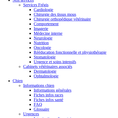
Nos services
Services Frégis
Cardiologie
Chirurgie des tissus mous
Chirurgie orthopédique vétérinaire
Comportement
Imagerie
Médecine interne
Neurologie
Nutrition
Oncologie
Rééducation fonctionnelle et physiothérapie
Stomatologie
Urgence et soins intensifs
Cabinets vétérinaires associés
Dermatologie
Ophtalmologie
Chien
Informations chien
Informations générales
Fiches infos races
Fiches infos santé
FAQ
Glossaire
Urgences