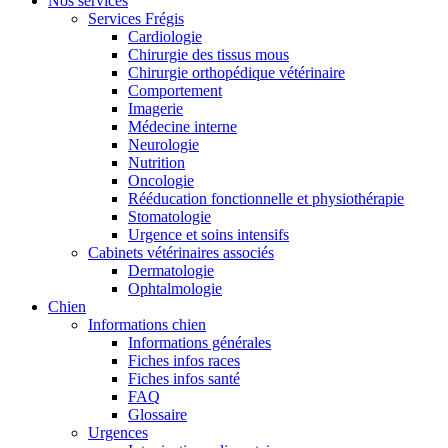
Nos services
Services Frégis
Cardiologie
Chirurgie des tissus mous
Chirurgie orthopédique vétérinaire
Comportement
Imagerie
Médecine interne
Neurologie
Nutrition
Oncologie
Rééducation fonctionnelle et physiothérapie
Stomatologie
Urgence et soins intensifs
Cabinets vétérinaires associés
Dermatologie
Ophtalmologie
Chien
Informations chien
Informations générales
Fiches infos races
Fiches infos santé
FAQ
Glossaire
Urgences