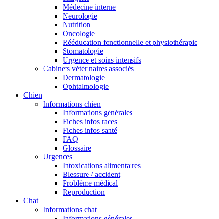
Médecine interne
Neurologie
Nutrition
Oncologie
Rééducation fonctionnelle et physiothérapie
Stomatologie
Urgence et soins intensifs
Cabinets vétérinaires associés
Dermatologie
Ophtalmologie
Chien
Informations chien
Informations générales
Fiches infos races
Fiches infos santé
FAQ
Glossaire
Urgences
Intoxications alimentaires
Blessure / accident
Problème médical
Reproduction
Chat
Informations chat
Informations générales