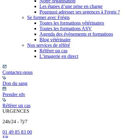
Notre organisation
Les étapes d’une prise en charge
Pourquoi adresser ses urgences à Fregis ?
Se former avec Frégis
Toutes les formations vétérinaires
Toutes les formations ASV
Agenda des évènements et formations
Blog vétérinaire
Nos services de référé
Référer un cas
L’imagerie en direct
Contactez-nous
Don du sang
Prendre rdv
Référer un cas
URGENCES
24h/24 - 7j/7
01 49 85 83 00
FR