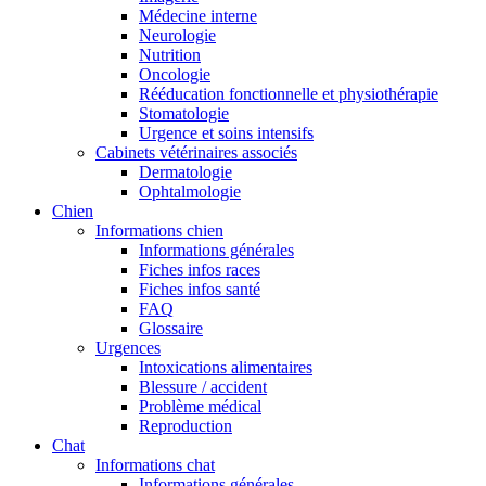
Médecine interne
Neurologie
Nutrition
Oncologie
Rééducation fonctionnelle et physiothérapie
Stomatologie
Urgence et soins intensifs
Cabinets vétérinaires associés
Dermatologie
Ophtalmologie
Chien
Informations chien
Informations générales
Fiches infos races
Fiches infos santé
FAQ
Glossaire
Urgences
Intoxications alimentaires
Blessure / accident
Problème médical
Reproduction
Chat
Informations chat
Informations générales