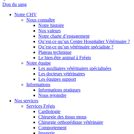
Don du sang
Notre CHV
Nous connaître
Notre histoire
Nos valeurs
Notre charte d’engagement
Qu’est-ce qu’un Centre Hospitalier Vétérinaire ?
Qu’est-ce qu’un vétérinaire spécialiste ?
Plateau technique
Le bien-être animal à Frégis
Notre équipe
Les auxiliaires vétérinaires spécialisées
Les docteurs vétérinaires
Les équipes support
Informations
Informations pratiques
Nous rejoindre
Nos services
Services Frégis
Cardiologie
Chirurgie des tissus mous
Chirurgie orthopédique vétérinaire
Comportement
Imagerie