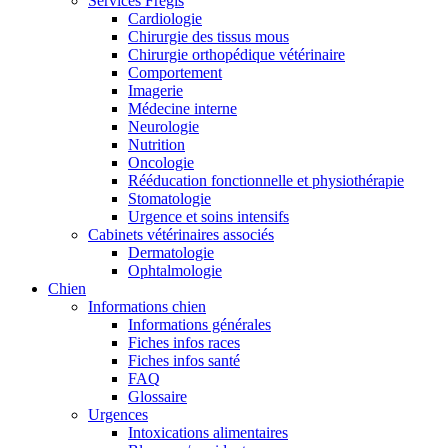
Services Frégis
Cardiologie
Chirurgie des tissus mous
Chirurgie orthopédique vétérinaire
Comportement
Imagerie
Médecine interne
Neurologie
Nutrition
Oncologie
Rééducation fonctionnelle et physiothérapie
Stomatologie
Urgence et soins intensifs
Cabinets vétérinaires associés
Dermatologie
Ophtalmologie
Chien
Informations chien
Informations générales
Fiches infos races
Fiches infos santé
FAQ
Glossaire
Urgences
Intoxications alimentaires