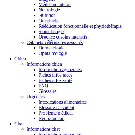
Médecine interne
Neurologie
Nutrition
Oncologie
Rééducation fonctionnelle et physiothérapie
Stomatologie
Urgence et soins intensifs
Cabinets vétérinaires associés
Dermatologie
Ophtalmologie
Chien
Informations chien
Informations générales
Fiches infos races
Fiches infos santé
FAQ
Glossaire
Urgences
Intoxications alimentaires
Blessure / accident
Problème médical
Reproduction
Chat
Informations chat
Informations générales