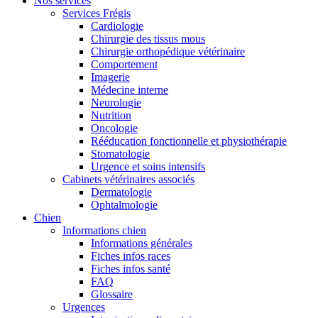
Nos services
Services Frégis
Cardiologie
Chirurgie des tissus mous
Chirurgie orthopédique vétérinaire
Comportement
Imagerie
Médecine interne
Neurologie
Nutrition
Oncologie
Rééducation fonctionnelle et physiothérapie
Stomatologie
Urgence et soins intensifs
Cabinets vétérinaires associés
Dermatologie
Ophtalmologie
Chien
Informations chien
Informations générales
Fiches infos races
Fiches infos santé
FAQ
Glossaire
Urgences