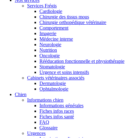
Nos services
Services Frégis
Cardiologie
Chirurgie des tissus mous
Chirurgie orthopédique vétérinaire
Comportement
Imagerie
Médecine interne
Neurologie
Nutrition
Oncologie
Rééducation fonctionnelle et physiothérapie
Stomatologie
Urgence et soins intensifs
Cabinets vétérinaires associés
Dermatologie
Ophtalmologie
Chien
Informations chien
Informations générales
Fiches infos races
Fiches infos santé
FAQ
Glossaire
Urgences