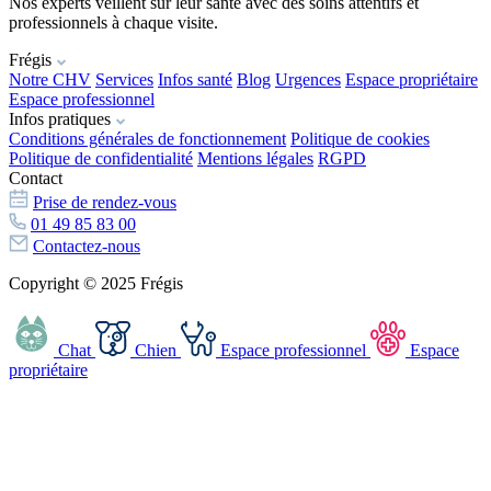
Nos experts veillent sur leur santé avec des soins attentifs et
professionnels à chaque visite.
Frégis
Notre CHV
Services
Infos santé
Blog
Urgences
Espace propriétaire
Espace professionnel
Infos pratiques
Conditions générales de fonctionnement
Politique de cookies
Politique de confidentialité
Mentions légales
RGPD
Contact
Prise de rendez-vous
01 49 85 83 00
Contactez-nous
Copyright © 2025 Frégis
Chat
Chien
Espace professionnel
Espace
propriétaire