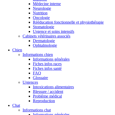
Médecine interne
Neurologie
Nutrition
Oncologie
Rééducation fonctionnelle et physiothérapie
Stomatologie
Urgence et soins intensifs
Cabinets vétérinaires associés
Dermatologie
Ophtalmologie
Chien
Informations chien
Informations générales
Fiches infos races
Fiches infos santé
FAQ
Glossaire
Urgences
Intoxications alimentaires
Blessure / accident
Problème médical
Reproduction
Chat
Informations chat
Informations générales