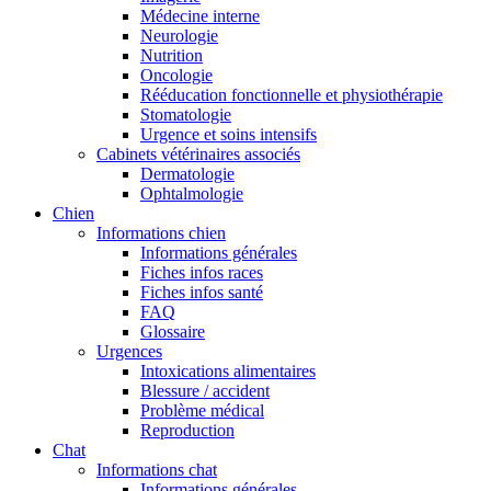
Médecine interne
Neurologie
Nutrition
Oncologie
Rééducation fonctionnelle et physiothérapie
Stomatologie
Urgence et soins intensifs
Cabinets vétérinaires associés
Dermatologie
Ophtalmologie
Chien
Informations chien
Informations générales
Fiches infos races
Fiches infos santé
FAQ
Glossaire
Urgences
Intoxications alimentaires
Blessure / accident
Problème médical
Reproduction
Chat
Informations chat
Informations générales