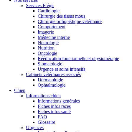
Nos services
Services Frégis
Cardiologie
Chirurgie des tissus mous
Chirurgie orthopédique vétérinaire
Comportement
Imagerie
Médecine interne
Neurologie
Nutrition
Oncologie
Rééducation fonctionnelle et physiothérapie
Stomatologie
Urgence et soins intensifs
Cabinets vétérinaires associés
Dermatologie
Ophtalmologie
Chien
Informations chien
Informations générales
Fiches infos races
Fiches infos santé
FAQ
Glossaire
Urgences