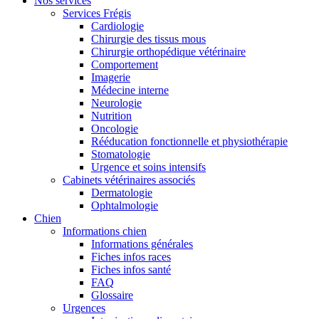
Nos services
Services Frégis
Cardiologie
Chirurgie des tissus mous
Chirurgie orthopédique vétérinaire
Comportement
Imagerie
Médecine interne
Neurologie
Nutrition
Oncologie
Rééducation fonctionnelle et physiothérapie
Stomatologie
Urgence et soins intensifs
Cabinets vétérinaires associés
Dermatologie
Ophtalmologie
Chien
Informations chien
Informations générales
Fiches infos races
Fiches infos santé
FAQ
Glossaire
Urgences