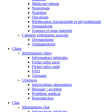
Médecine interne
Neurologie
Nutrition
Oncologie
Rééducation fonctionnelle et physiothérapie
Stomatologie
Urgence et soins intensifs
Cabinets vétérinaires associés
Dermatologie
Ophtalmologie
Chien
Informations chien
Informations générales
Fiches infos races
Fiches infos santé
FAQ
Glossaire
Urgences
Intoxications alimentaires
Blessure / accident
Problème médical
Reproduction
Chat
Informations chat
Informations générales