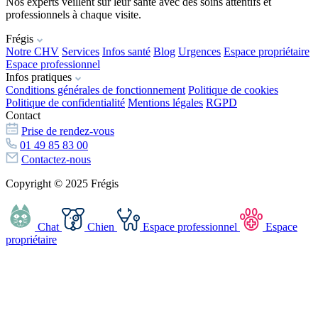
Nos experts veillent sur leur santé avec des soins attentifs et
professionnels à chaque visite.
Frégis
Notre CHV
Services
Infos santé
Blog
Urgences
Espace propriétaire
Espace professionnel
Infos pratiques
Conditions générales de fonctionnement
Politique de cookies
Politique de confidentialité
Mentions légales
RGPD
Contact
Prise de rendez-vous
01 49 85 83 00
Contactez-nous
Copyright © 2025 Frégis
Chat
Chien
Espace professionnel
Espace
propriétaire