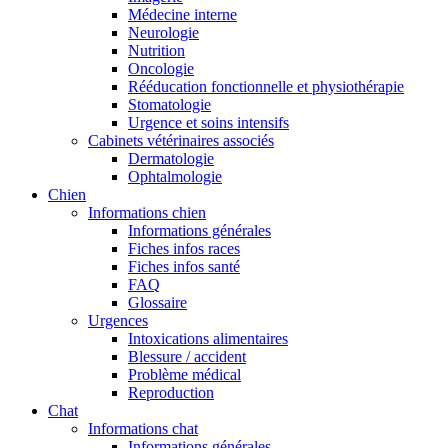
Médecine interne
Neurologie
Nutrition
Oncologie
Rééducation fonctionnelle et physiothérapie
Stomatologie
Urgence et soins intensifs
Cabinets vétérinaires associés
Dermatologie
Ophtalmologie
Chien
Informations chien
Informations générales
Fiches infos races
Fiches infos santé
FAQ
Glossaire
Urgences
Intoxications alimentaires
Blessure / accident
Problème médical
Reproduction
Chat
Informations chat
Informations générales