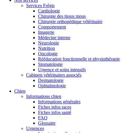
Nos services
Services Frégis
Cardiologie
Chirurgie des tissus mous
Chirurgie orthopédique vétérinaire
Comportement
Imagerie
Médecine interne
Neurologie
Nutrition
Oncologie
Rééducation fonctionnelle et physiothérapie
Stomatologie
Urgence et soins intensifs
Cabinets vétérinaires associés
Dermatologie
Ophtalmologie
Chien
Informations chien
Informations générales
Fiches infos races
Fiches infos santé
FAQ
Glossaire
Urgences