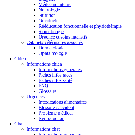
Médecine interne
Neurologie
Nutrition
Oncologie
Rééducation fonctionnelle et physiothérapie
Stomatologie
Urgence et soins intensifs
Cabinets vétérinaires associés
Dermatologie
Ophtalmologie
Chien
Informations chien
Informations générales
Fiches infos races
Fiches infos santé
FAQ
Glossaire
Urgences
Intoxications alimentaires
Blessure / accident
Problème médical
Reproduction
Chat
Informations chat
Informations générales