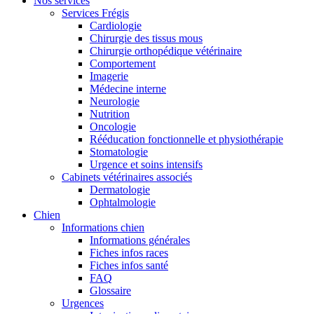
Nos services
Services Frégis
Cardiologie
Chirurgie des tissus mous
Chirurgie orthopédique vétérinaire
Comportement
Imagerie
Médecine interne
Neurologie
Nutrition
Oncologie
Rééducation fonctionnelle et physiothérapie
Stomatologie
Urgence et soins intensifs
Cabinets vétérinaires associés
Dermatologie
Ophtalmologie
Chien
Informations chien
Informations générales
Fiches infos races
Fiches infos santé
FAQ
Glossaire
Urgences