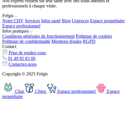
Nos experts veillent sur leur santé avec des soins attentifs et
professionnels à chaque visite.
Frégis
Notre CHV
Services
Infos santé
Blog
Urgences
Espace propriétaire
Espace professionnel
Infos pratiques
Conditions générales de fonctionnement
Politique de cookies
Politique de confidentialité
Mentions légales
RGPD
Contact
Prise de rendez-vous
01 49 85 83 00
Contactez-nous
Copyright © 2025 Frégis
Chat
Chien
Espace professionnel
Espace
propriétaire