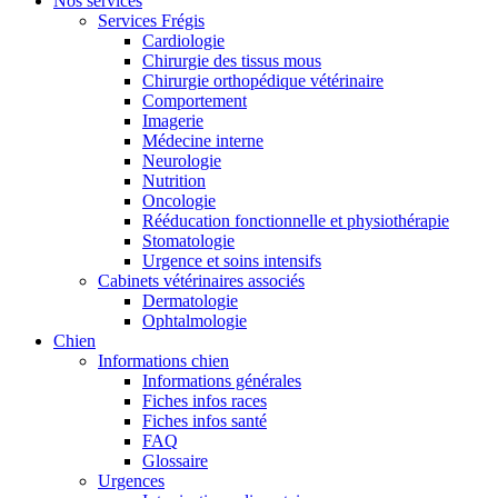
Nos services
Services Frégis
Cardiologie
Chirurgie des tissus mous
Chirurgie orthopédique vétérinaire
Comportement
Imagerie
Médecine interne
Neurologie
Nutrition
Oncologie
Rééducation fonctionnelle et physiothérapie
Stomatologie
Urgence et soins intensifs
Cabinets vétérinaires associés
Dermatologie
Ophtalmologie
Chien
Informations chien
Informations générales
Fiches infos races
Fiches infos santé
FAQ
Glossaire
Urgences