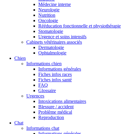
Médecine interne
Neurologie
Nutrition
Oncologie
Rééducation fonctionnelle et physiothérapie
Stomatologie
Urgence et soins intensifs
Cabinets vétérinaires associés
Dermatologie
Ophtalmologie
Chien
Informations chien
Informations générales
Fiches infos races
Fiches infos santé
FAQ
Glossaire
Urgences
Intoxications alimentaires
Blessure / accident
Problème médical
Reproduction
Chat
Informations chat
Informations générales