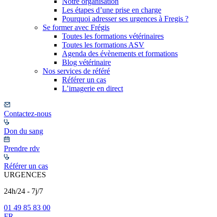
Notre organisation
Les étapes d’une prise en charge
Pourquoi adresser ses urgences à Fregis ?
Se former avec Frégis
Toutes les formations vétérinaires
Toutes les formations ASV
Agenda des évènements et formations
Blog vétérinaire
Nos services de référé
Référer un cas
L’imagerie en direct
Contactez-nous
Don du sang
Prendre rdv
Référer un cas
URGENCES
24h/24 - 7j/7
01 49 85 83 00
FR