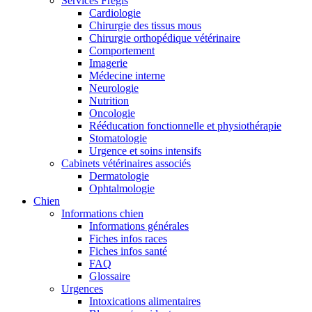
Services Frégis
Cardiologie
Chirurgie des tissus mous
Chirurgie orthopédique vétérinaire
Comportement
Imagerie
Médecine interne
Neurologie
Nutrition
Oncologie
Rééducation fonctionnelle et physiothérapie
Stomatologie
Urgence et soins intensifs
Cabinets vétérinaires associés
Dermatologie
Ophtalmologie
Chien
Informations chien
Informations générales
Fiches infos races
Fiches infos santé
FAQ
Glossaire
Urgences
Intoxications alimentaires