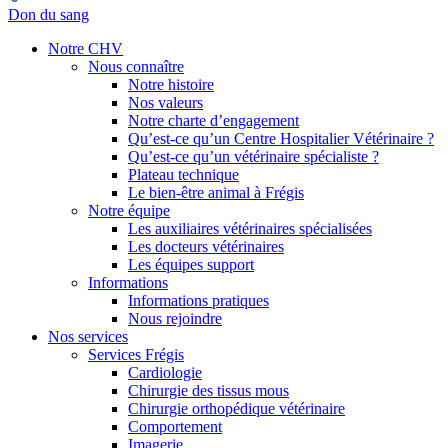
Don du sang
Notre CHV
Nous connaître
Notre histoire
Nos valeurs
Notre charte d’engagement
Qu’est-ce qu’un Centre Hospitalier Vétérinaire ?
Qu’est-ce qu’un vétérinaire spécialiste ?
Plateau technique
Le bien-être animal à Frégis
Notre équipe
Les auxiliaires vétérinaires spécialisées
Les docteurs vétérinaires
Les équipes support
Informations
Informations pratiques
Nous rejoindre
Nos services
Services Frégis
Cardiologie
Chirurgie des tissus mous
Chirurgie orthopédique vétérinaire
Comportement
Imagerie