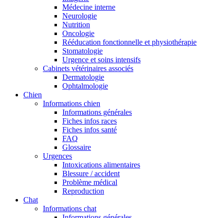
Médecine interne
Neurologie
Nutrition
Oncologie
Rééducation fonctionnelle et physiothérapie
Stomatologie
Urgence et soins intensifs
Cabinets vétérinaires associés
Dermatologie
Ophtalmologie
Chien
Informations chien
Informations générales
Fiches infos races
Fiches infos santé
FAQ
Glossaire
Urgences
Intoxications alimentaires
Blessure / accident
Problème médical
Reproduction
Chat
Informations chat
Informations générales