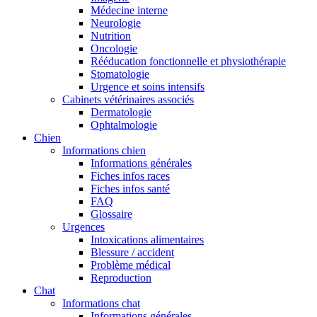
Médecine interne
Neurologie
Nutrition
Oncologie
Rééducation fonctionnelle et physiothérapie
Stomatologie
Urgence et soins intensifs
Cabinets vétérinaires associés
Dermatologie
Ophtalmologie
Chien
Informations chien
Informations générales
Fiches infos races
Fiches infos santé
FAQ
Glossaire
Urgences
Intoxications alimentaires
Blessure / accident
Problème médical
Reproduction
Chat
Informations chat
Informations générales