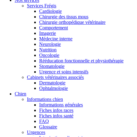
Nos services
Services Frégis
Cardiologie
Chirurgie des tissus mous
Chirurgie orthopédique vétérinaire
Comportement
Imagerie
Médecine interne
Neurologie
Nutrition
Oncologie
Rééducation fonctionnelle et physiothérapie
Stomatologie
Urgence et soins intensifs
Cabinets vétérinaires associés
Dermatologie
Ophtalmologie
Chien
Informations chien
Informations générales
Fiches infos races
Fiches infos santé
FAQ
Glossaire
Urgences