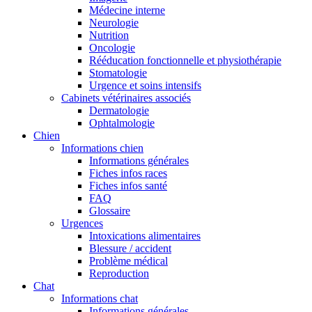
Médecine interne
Neurologie
Nutrition
Oncologie
Rééducation fonctionnelle et physiothérapie
Stomatologie
Urgence et soins intensifs
Cabinets vétérinaires associés
Dermatologie
Ophtalmologie
Chien
Informations chien
Informations générales
Fiches infos races
Fiches infos santé
FAQ
Glossaire
Urgences
Intoxications alimentaires
Blessure / accident
Problème médical
Reproduction
Chat
Informations chat
Informations générales