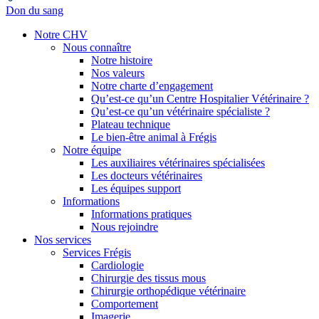
Don du sang
Notre CHV
Nous connaître
Notre histoire
Nos valeurs
Notre charte d’engagement
Qu’est-ce qu’un Centre Hospitalier Vétérinaire ?
Qu’est-ce qu’un vétérinaire spécialiste ?
Plateau technique
Le bien-être animal à Frégis
Notre équipe
Les auxiliaires vétérinaires spécialisées
Les docteurs vétérinaires
Les équipes support
Informations
Informations pratiques
Nous rejoindre
Nos services
Services Frégis
Cardiologie
Chirurgie des tissus mous
Chirurgie orthopédique vétérinaire
Comportement
Imagerie