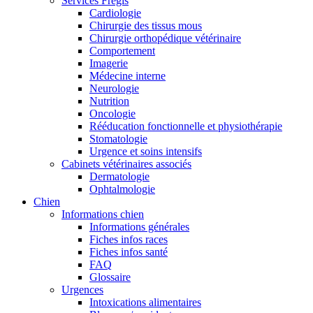
Services Frégis
Cardiologie
Chirurgie des tissus mous
Chirurgie orthopédique vétérinaire
Comportement
Imagerie
Médecine interne
Neurologie
Nutrition
Oncologie
Rééducation fonctionnelle et physiothérapie
Stomatologie
Urgence et soins intensifs
Cabinets vétérinaires associés
Dermatologie
Ophtalmologie
Chien
Informations chien
Informations générales
Fiches infos races
Fiches infos santé
FAQ
Glossaire
Urgences
Intoxications alimentaires