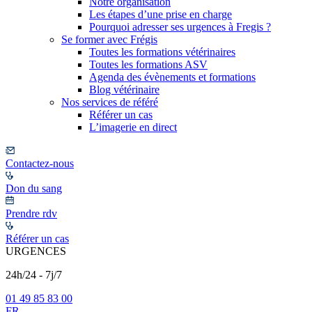
Notre organisation
Les étapes d’une prise en charge
Pourquoi adresser ses urgences à Fregis ?
Se former avec Frégis
Toutes les formations vétérinaires
Toutes les formations ASV
Agenda des évènements et formations
Blog vétérinaire
Nos services de référé
Référer un cas
L’imagerie en direct
Contactez-nous
Don du sang
Prendre rdv
Référer un cas
URGENCES
24h/24 - 7j/7
01 49 85 83 00
FR