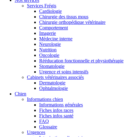
Nos services
Services Frégis
Cardiologie
Chirurgie des tissus mous
Chirurgie orthopédique vétérinaire
Comportement
Imagerie
Médecine interne
Neurologie
Nutrition
Oncologie
Rééducation fonctionnelle et physiothérapie
Stomatologie
Urgence et soins intensifs
Cabinets vétérinaires associés
Dermatologie
Ophtalmologie
Chien
Informations chien
Informations générales
Fiches infos races
Fiches infos santé
FAQ
Glossaire
Urgences