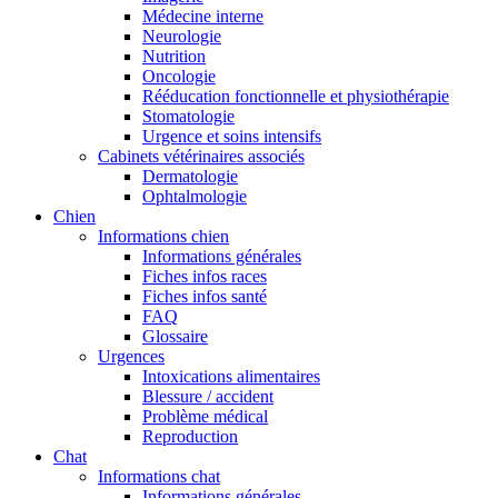
Médecine interne
Neurologie
Nutrition
Oncologie
Rééducation fonctionnelle et physiothérapie
Stomatologie
Urgence et soins intensifs
Cabinets vétérinaires associés
Dermatologie
Ophtalmologie
Chien
Informations chien
Informations générales
Fiches infos races
Fiches infos santé
FAQ
Glossaire
Urgences
Intoxications alimentaires
Blessure / accident
Problème médical
Reproduction
Chat
Informations chat
Informations générales