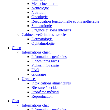
Médecine interne
Neurologie
Nutrition
Oncologie
Rééducation fonctionnelle et physiothérapie
Stomatologie
Urgence et soins intensifs
Cabinets vétérinaires associés
Dermatologie
Ophtalmologie
Chien
Informations chien
Informations générales
Fiches infos races
Fiches infos santé
FAQ
Glossaire
Urgences
Intoxications alimentaires
Blessure / accident
Problème médical
Reproduction
Chat
Informations chat
Informations générales