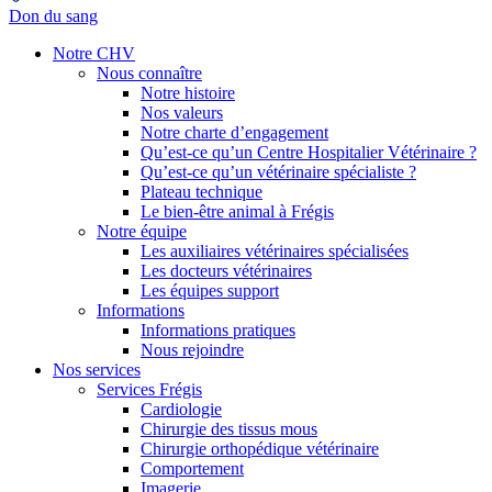
Don du sang
Notre CHV
Nous connaître
Notre histoire
Nos valeurs
Notre charte d’engagement
Qu’est-ce qu’un Centre Hospitalier Vétérinaire ?
Qu’est-ce qu’un vétérinaire spécialiste ?
Plateau technique
Le bien-être animal à Frégis
Notre équipe
Les auxiliaires vétérinaires spécialisées
Les docteurs vétérinaires
Les équipes support
Informations
Informations pratiques
Nous rejoindre
Nos services
Services Frégis
Cardiologie
Chirurgie des tissus mous
Chirurgie orthopédique vétérinaire
Comportement
Imagerie