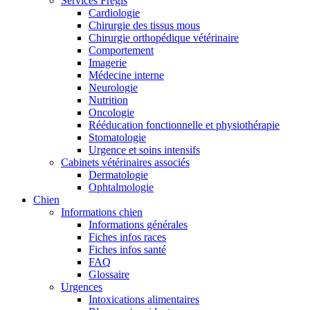
Services Frégis
Cardiologie
Chirurgie des tissus mous
Chirurgie orthopédique vétérinaire
Comportement
Imagerie
Médecine interne
Neurologie
Nutrition
Oncologie
Rééducation fonctionnelle et physiothérapie
Stomatologie
Urgence et soins intensifs
Cabinets vétérinaires associés
Dermatologie
Ophtalmologie
Chien
Informations chien
Informations générales
Fiches infos races
Fiches infos santé
FAQ
Glossaire
Urgences
Intoxications alimentaires