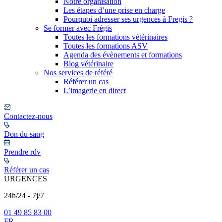
Notre organisation
Les étapes d’une prise en charge
Pourquoi adresser ses urgences à Fregis ?
Se former avec Frégis
Toutes les formations vétérinaires
Toutes les formations ASV
Agenda des évènements et formations
Blog vétérinaire
Nos services de référé
Référer un cas
L’imagerie en direct
Contactez-nous
Don du sang
Prendre rdv
Référer un cas
URGENCES
24h/24 - 7j/7
01 49 85 83 00
FR