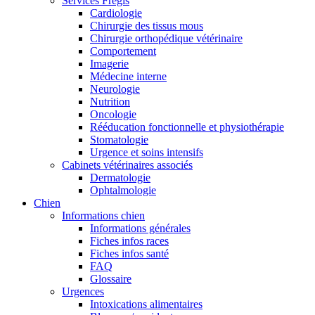
Services Frégis
Cardiologie
Chirurgie des tissus mous
Chirurgie orthopédique vétérinaire
Comportement
Imagerie
Médecine interne
Neurologie
Nutrition
Oncologie
Rééducation fonctionnelle et physiothérapie
Stomatologie
Urgence et soins intensifs
Cabinets vétérinaires associés
Dermatologie
Ophtalmologie
Chien
Informations chien
Informations générales
Fiches infos races
Fiches infos santé
FAQ
Glossaire
Urgences
Intoxications alimentaires