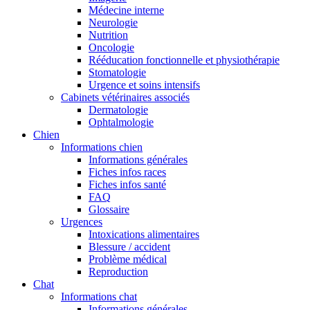
Médecine interne
Neurologie
Nutrition
Oncologie
Rééducation fonctionnelle et physiothérapie
Stomatologie
Urgence et soins intensifs
Cabinets vétérinaires associés
Dermatologie
Ophtalmologie
Chien
Informations chien
Informations générales
Fiches infos races
Fiches infos santé
FAQ
Glossaire
Urgences
Intoxications alimentaires
Blessure / accident
Problème médical
Reproduction
Chat
Informations chat
Informations générales