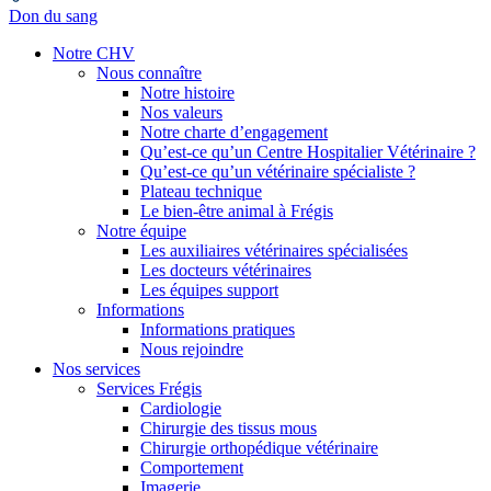
Don du sang
Notre CHV
Nous connaître
Notre histoire
Nos valeurs
Notre charte d’engagement
Qu’est-ce qu’un Centre Hospitalier Vétérinaire ?
Qu’est-ce qu’un vétérinaire spécialiste ?
Plateau technique
Le bien-être animal à Frégis
Notre équipe
Les auxiliaires vétérinaires spécialisées
Les docteurs vétérinaires
Les équipes support
Informations
Informations pratiques
Nous rejoindre
Nos services
Services Frégis
Cardiologie
Chirurgie des tissus mous
Chirurgie orthopédique vétérinaire
Comportement
Imagerie