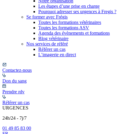
Notre organisation
Les étapes d’une prise en charge
Pourquoi adresser ses urgences à Fregis ?
Se former avec Frégis
Toutes les formations vétérinaires
Toutes les formations ASV
Agenda des évènements et formations
Blog vétérinaire
Nos services de référé
Référer un cas
L’imagerie en direct
Contactez-nous
Don du sang
Prendre rdv
Référer un cas
URGENCES
24h/24 - 7j/7
01 49 85 83 00
FR