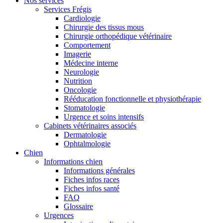
Nos services
Services Frégis
Cardiologie
Chirurgie des tissus mous
Chirurgie orthopédique vétérinaire
Comportement
Imagerie
Médecine interne
Neurologie
Nutrition
Oncologie
Rééducation fonctionnelle et physiothérapie
Stomatologie
Urgence et soins intensifs
Cabinets vétérinaires associés
Dermatologie
Ophtalmologie
Chien
Informations chien
Informations générales
Fiches infos races
Fiches infos santé
FAQ
Glossaire
Urgences