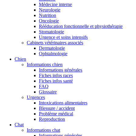
Médecine interne
Neurologie
Nutrition
Oncologie
Rééducation fonctionnelle et physiothérapie
Stomatologie
Urgence et soins intensifs
Cabinets vétérinaires associés
Dermatologie
Ophtalmologie
Chien
Informations chien
Informations générales
Fiches infos races
Fiches infos santé
FAQ
Glossaire
Urgences
Intoxications alimentaires
Blessure / accident
Problème médical
Reproduction
Chat
Informations chat
Informations générales