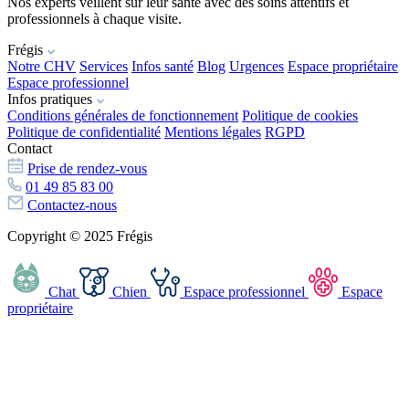
Nos experts veillent sur leur santé avec des soins attentifs et
professionnels à chaque visite.
Frégis
Notre CHV
Services
Infos santé
Blog
Urgences
Espace propriétaire
Espace professionnel
Infos pratiques
Conditions générales de fonctionnement
Politique de cookies
Politique de confidentialité
Mentions légales
RGPD
Contact
Prise de rendez-vous
01 49 85 83 00
Contactez-nous
Copyright © 2025 Frégis
Chat
Chien
Espace professionnel
Espace
propriétaire