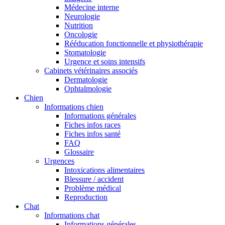
Médecine interne
Neurologie
Nutrition
Oncologie
Rééducation fonctionnelle et physiothérapie
Stomatologie
Urgence et soins intensifs
Cabinets vétérinaires associés
Dermatologie
Ophtalmologie
Chien
Informations chien
Informations générales
Fiches infos races
Fiches infos santé
FAQ
Glossaire
Urgences
Intoxications alimentaires
Blessure / accident
Problème médical
Reproduction
Chat
Informations chat
Informations générales