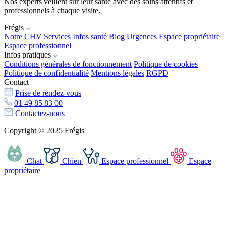
Nos experts veillent sur leur santé avec des soins attentifs et
professionnels à chaque visite.
Frégis
Notre CHV
Services
Infos santé
Blog
Urgences
Espace propriétaire
Espace professionnel
Infos pratiques
Conditions générales de fonctionnement
Politique de cookies
Politique de confidentialité
Mentions légales
RGPD
Contact
Prise de rendez-vous
01 49 85 83 00
Contactez-nous
Copyright © 2025 Frégis
Chat
Chien
Espace professionnel
Espace
propriétaire