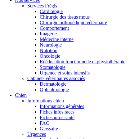
Nos services
Services Frégis
Cardiologie
Chirurgie des tissus mous
Chirurgie orthopédique vétérinaire
Comportement
Imagerie
Médecine interne
Neurologie
Nutrition
Oncologie
Rééducation fonctionnelle et physiothérapie
Stomatologie
Urgence et soins intensifs
Cabinets vétérinaires associés
Dermatologie
Ophtalmologie
Chien
Informations chien
Informations générales
Fiches infos races
Fiches infos santé
FAQ
Glossaire
Urgences