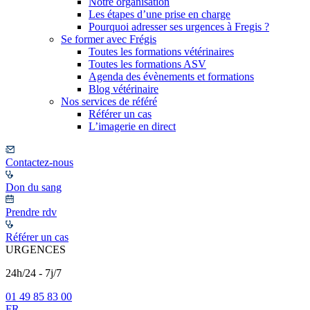
Notre organisation
Les étapes d’une prise en charge
Pourquoi adresser ses urgences à Fregis ?
Se former avec Frégis
Toutes les formations vétérinaires
Toutes les formations ASV
Agenda des évènements et formations
Blog vétérinaire
Nos services de référé
Référer un cas
L’imagerie en direct
Contactez-nous
Don du sang
Prendre rdv
Référer un cas
URGENCES
24h/24 - 7j/7
01 49 85 83 00
FR