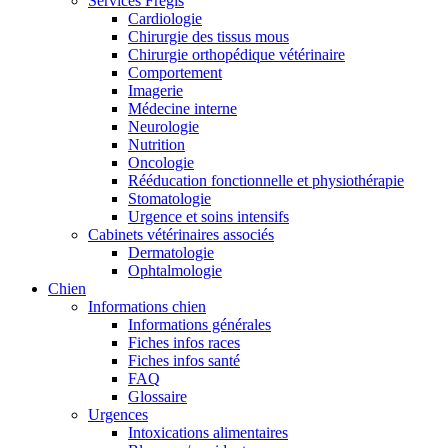
Services Frégis
Cardiologie
Chirurgie des tissus mous
Chirurgie orthopédique vétérinaire
Comportement
Imagerie
Médecine interne
Neurologie
Nutrition
Oncologie
Rééducation fonctionnelle et physiothérapie
Stomatologie
Urgence et soins intensifs
Cabinets vétérinaires associés
Dermatologie
Ophtalmologie
Chien
Informations chien
Informations générales
Fiches infos races
Fiches infos santé
FAQ
Glossaire
Urgences
Intoxications alimentaires