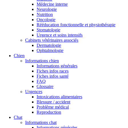
Médecine interne
Neurologie
Nutrition
Oncologie
Rééducation fonctionnelle et physiothérapie
Stomatologie
Urgence et soins intensifs
Cabinets vétérinaires associés
Dermatologie
Ophtalmologie
Chien
Informations chien
Informations générales
Fiches infos races
Fiches infos santé
FAQ
Glossaire
Urgences
Intoxications alimentaires
Blessure / accident
Problème médical
Reproduction
Chat
Informations chat
Informations générales