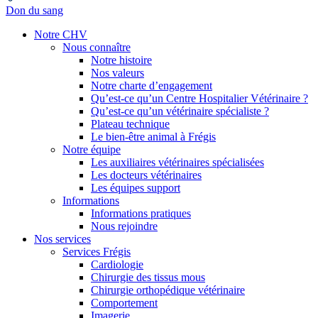
Don du sang
Notre CHV
Nous connaître
Notre histoire
Nos valeurs
Notre charte d’engagement
Qu’est-ce qu’un Centre Hospitalier Vétérinaire ?
Qu’est-ce qu’un vétérinaire spécialiste ?
Plateau technique
Le bien-être animal à Frégis
Notre équipe
Les auxiliaires vétérinaires spécialisées
Les docteurs vétérinaires
Les équipes support
Informations
Informations pratiques
Nous rejoindre
Nos services
Services Frégis
Cardiologie
Chirurgie des tissus mous
Chirurgie orthopédique vétérinaire
Comportement
Imagerie