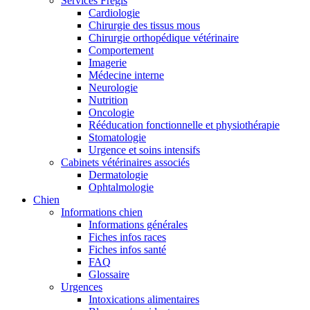
Services Frégis
Cardiologie
Chirurgie des tissus mous
Chirurgie orthopédique vétérinaire
Comportement
Imagerie
Médecine interne
Neurologie
Nutrition
Oncologie
Rééducation fonctionnelle et physiothérapie
Stomatologie
Urgence et soins intensifs
Cabinets vétérinaires associés
Dermatologie
Ophtalmologie
Chien
Informations chien
Informations générales
Fiches infos races
Fiches infos santé
FAQ
Glossaire
Urgences
Intoxications alimentaires