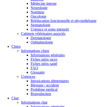
Médecine interne
Neurologie
Nutrition
Oncologie
Rééducation fonctionnelle et physiothérapie
Stomatologie
Urgence et soins intensifs
Cabinets vétérinaires associés
Dermatologie
Ophtalmologie
Chien
Informations chien
Informations générales
Fiches infos races
Fiches infos santé
FAQ
Glossaire
Urgences
Intoxications alimentaires
Blessure / accident
Problème médical
Reproduction
Chat
Informations chat
Informations générales