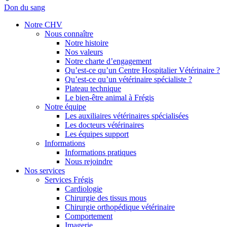
Don du sang
Notre CHV
Nous connaître
Notre histoire
Nos valeurs
Notre charte d’engagement
Qu’est-ce qu’un Centre Hospitalier Vétérinaire ?
Qu’est-ce qu’un vétérinaire spécialiste ?
Plateau technique
Le bien-être animal à Frégis
Notre équipe
Les auxiliaires vétérinaires spécialisées
Les docteurs vétérinaires
Les équipes support
Informations
Informations pratiques
Nous rejoindre
Nos services
Services Frégis
Cardiologie
Chirurgie des tissus mous
Chirurgie orthopédique vétérinaire
Comportement
Imagerie