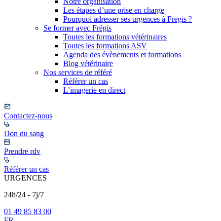
Notre organisation
Les étapes d’une prise en charge
Pourquoi adresser ses urgences à Fregis ?
Se former avec Frégis
Toutes les formations vétérinaires
Toutes les formations ASV
Agenda des évènements et formations
Blog vétérinaire
Nos services de référé
Référer un cas
L’imagerie en direct
Contactez-nous
Don du sang
Prendre rdv
Référer un cas
URGENCES
24h/24 - 7j/7
01 49 85 83 00
FR