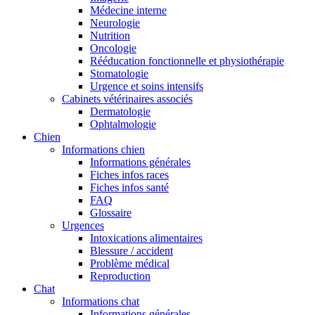
Médecine interne
Neurologie
Nutrition
Oncologie
Rééducation fonctionnelle et physiothérapie
Stomatologie
Urgence et soins intensifs
Cabinets vétérinaires associés
Dermatologie
Ophtalmologie
Chien
Informations chien
Informations générales
Fiches infos races
Fiches infos santé
FAQ
Glossaire
Urgences
Intoxications alimentaires
Blessure / accident
Problème médical
Reproduction
Chat
Informations chat
Informations générales