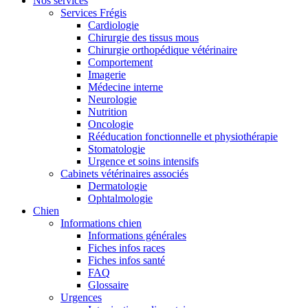
Nos services
Services Frégis
Cardiologie
Chirurgie des tissus mous
Chirurgie orthopédique vétérinaire
Comportement
Imagerie
Médecine interne
Neurologie
Nutrition
Oncologie
Rééducation fonctionnelle et physiothérapie
Stomatologie
Urgence et soins intensifs
Cabinets vétérinaires associés
Dermatologie
Ophtalmologie
Chien
Informations chien
Informations générales
Fiches infos races
Fiches infos santé
FAQ
Glossaire
Urgences