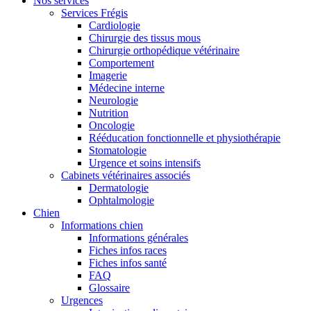
Nos services
Services Frégis
Cardiologie
Chirurgie des tissus mous
Chirurgie orthopédique vétérinaire
Comportement
Imagerie
Médecine interne
Neurologie
Nutrition
Oncologie
Rééducation fonctionnelle et physiothérapie
Stomatologie
Urgence et soins intensifs
Cabinets vétérinaires associés
Dermatologie
Ophtalmologie
Chien
Informations chien
Informations générales
Fiches infos races
Fiches infos santé
FAQ
Glossaire
Urgences