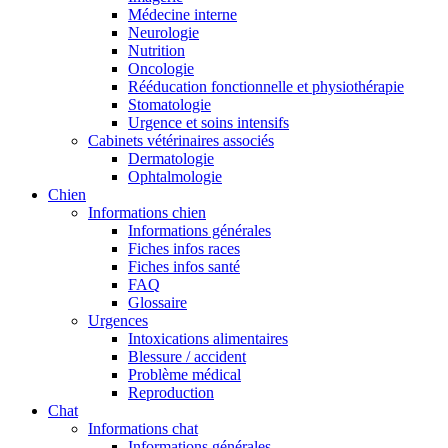
Médecine interne
Neurologie
Nutrition
Oncologie
Rééducation fonctionnelle et physiothérapie
Stomatologie
Urgence et soins intensifs
Cabinets vétérinaires associés
Dermatologie
Ophtalmologie
Chien
Informations chien
Informations générales
Fiches infos races
Fiches infos santé
FAQ
Glossaire
Urgences
Intoxications alimentaires
Blessure / accident
Problème médical
Reproduction
Chat
Informations chat
Informations générales