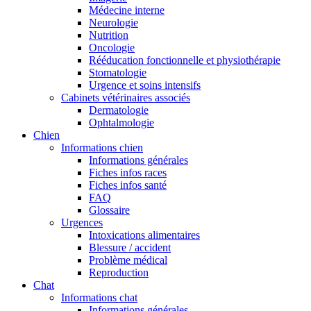
Médecine interne
Neurologie
Nutrition
Oncologie
Rééducation fonctionnelle et physiothérapie
Stomatologie
Urgence et soins intensifs
Cabinets vétérinaires associés
Dermatologie
Ophtalmologie
Chien
Informations chien
Informations générales
Fiches infos races
Fiches infos santé
FAQ
Glossaire
Urgences
Intoxications alimentaires
Blessure / accident
Problème médical
Reproduction
Chat
Informations chat
Informations générales