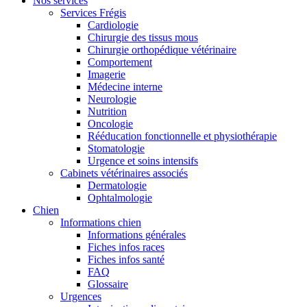
Nos services
Services Frégis
Cardiologie
Chirurgie des tissus mous
Chirurgie orthopédique vétérinaire
Comportement
Imagerie
Médecine interne
Neurologie
Nutrition
Oncologie
Rééducation fonctionnelle et physiothérapie
Stomatologie
Urgence et soins intensifs
Cabinets vétérinaires associés
Dermatologie
Ophtalmologie
Chien
Informations chien
Informations générales
Fiches infos races
Fiches infos santé
FAQ
Glossaire
Urgences