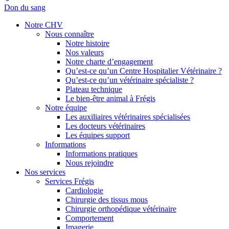
Don du sang
Notre CHV
Nous connaître
Notre histoire
Nos valeurs
Notre charte d’engagement
Qu’est-ce qu’un Centre Hospitalier Vétérinaire ?
Qu’est-ce qu’un vétérinaire spécialiste ?
Plateau technique
Le bien-être animal à Frégis
Notre équipe
Les auxiliaires vétérinaires spécialisées
Les docteurs vétérinaires
Les équipes support
Informations
Informations pratiques
Nous rejoindre
Nos services
Services Frégis
Cardiologie
Chirurgie des tissus mous
Chirurgie orthopédique vétérinaire
Comportement
Imagerie