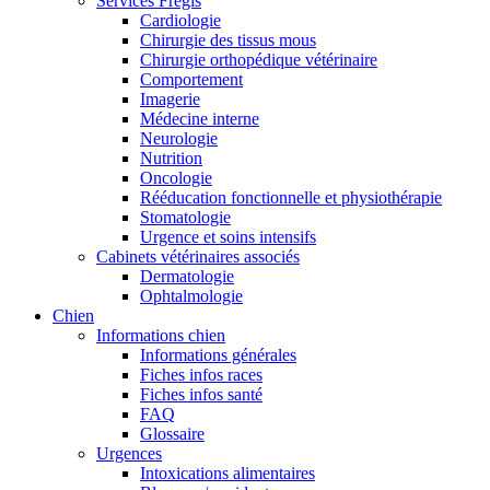
Services Frégis
Cardiologie
Chirurgie des tissus mous
Chirurgie orthopédique vétérinaire
Comportement
Imagerie
Médecine interne
Neurologie
Nutrition
Oncologie
Rééducation fonctionnelle et physiothérapie
Stomatologie
Urgence et soins intensifs
Cabinets vétérinaires associés
Dermatologie
Ophtalmologie
Chien
Informations chien
Informations générales
Fiches infos races
Fiches infos santé
FAQ
Glossaire
Urgences
Intoxications alimentaires