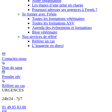
Notre organisation
Les étapes d’une prise en charge
Pourquoi adresser ses urgences à Fregis ?
Se former avec Frégis
Toutes les formations vétérinaires
Toutes les formations ASV
Agenda des évènements et formations
Blog vétérinaire
Nos services de référé
Référer un cas
L’imagerie en direct
Contactez-nous
Don du sang
Prendre rdv
Référer un cas
URGENCES
24h/24 - 7j/7
01 49 85 83 00
FR