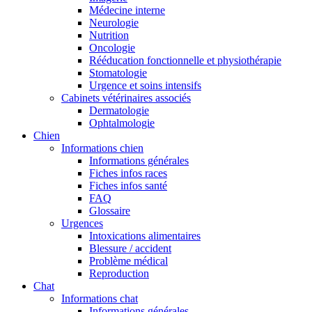
Médecine interne
Neurologie
Nutrition
Oncologie
Rééducation fonctionnelle et physiothérapie
Stomatologie
Urgence et soins intensifs
Cabinets vétérinaires associés
Dermatologie
Ophtalmologie
Chien
Informations chien
Informations générales
Fiches infos races
Fiches infos santé
FAQ
Glossaire
Urgences
Intoxications alimentaires
Blessure / accident
Problème médical
Reproduction
Chat
Informations chat
Informations générales