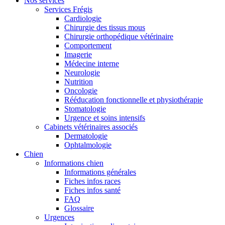
Nos services
Services Frégis
Cardiologie
Chirurgie des tissus mous
Chirurgie orthopédique vétérinaire
Comportement
Imagerie
Médecine interne
Neurologie
Nutrition
Oncologie
Rééducation fonctionnelle et physiothérapie
Stomatologie
Urgence et soins intensifs
Cabinets vétérinaires associés
Dermatologie
Ophtalmologie
Chien
Informations chien
Informations générales
Fiches infos races
Fiches infos santé
FAQ
Glossaire
Urgences