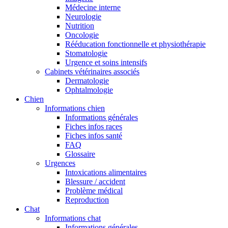
Médecine interne
Neurologie
Nutrition
Oncologie
Rééducation fonctionnelle et physiothérapie
Stomatologie
Urgence et soins intensifs
Cabinets vétérinaires associés
Dermatologie
Ophtalmologie
Chien
Informations chien
Informations générales
Fiches infos races
Fiches infos santé
FAQ
Glossaire
Urgences
Intoxications alimentaires
Blessure / accident
Problème médical
Reproduction
Chat
Informations chat
Informations générales