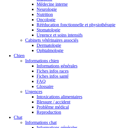
Médecine interne
Neurologie
Nutrition
Oncologie
Rééducation fonctionnelle et physiothérapie
Stomatologie
Urgence et soins intensifs
Cabinets vétérinaires associés
Dermatologie
Ophtalmologie
Chien
Informations chien
Informations générales
Fiches infos races
Fiches infos santé
FAQ
Glossaire
Urgences
Intoxications alimentaires
Blessure / accident
Problème médical
Reproduction
Chat
Informations chat
Informations générales