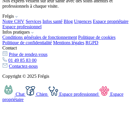
Nos experts veillent sur leur santé avec des soins attentifs et
professionnels à chaque visite.
Frégis
Notre CHV
Services
Infos santé
Blog
Urgences
Espace propriétaire
Espace professionnel
Infos pratiques
Conditions générales de fonctionnement
Politique de cookies
Politique de confidentialité
Mentions légales
RGPD
Contact
Prise de rendez-vous
01 49 85 83 00
Contactez-nous
Copyright © 2025 Frégis
Chat
Chien
Espace professionnel
Espace
propriétaire