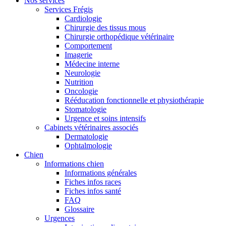
Nos services
Services Frégis
Cardiologie
Chirurgie des tissus mous
Chirurgie orthopédique vétérinaire
Comportement
Imagerie
Médecine interne
Neurologie
Nutrition
Oncologie
Rééducation fonctionnelle et physiothérapie
Stomatologie
Urgence et soins intensifs
Cabinets vétérinaires associés
Dermatologie
Ophtalmologie
Chien
Informations chien
Informations générales
Fiches infos races
Fiches infos santé
FAQ
Glossaire
Urgences