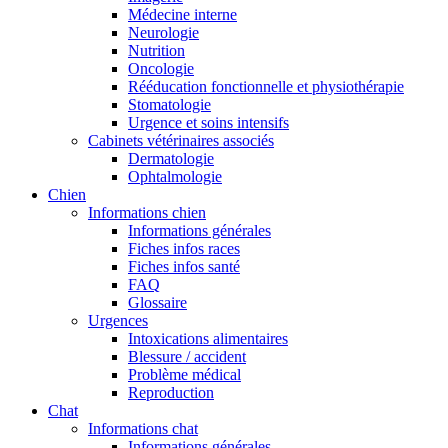
Médecine interne
Neurologie
Nutrition
Oncologie
Rééducation fonctionnelle et physiothérapie
Stomatologie
Urgence et soins intensifs
Cabinets vétérinaires associés
Dermatologie
Ophtalmologie
Chien
Informations chien
Informations générales
Fiches infos races
Fiches infos santé
FAQ
Glossaire
Urgences
Intoxications alimentaires
Blessure / accident
Problème médical
Reproduction
Chat
Informations chat
Informations générales