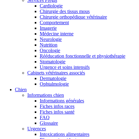
Services Frégis
Cardiologie
Chirurgie des tissus mous
Chirurgie orthopédique vétérinaire
Comportement
Imagerie
Médecine interne
Neurologie
Nutrition
Oncologie
Rééducation fonctionnelle et physiothérapie
Stomatologie
Urgence et soins intensifs
Cabinets vétérinaires associés
Dermatologie
Ophtalmologie
Chien
Informations chien
Informations générales
Fiches infos races
Fiches infos santé
FAQ
Glossaire
Urgences
Intoxications alimentaires