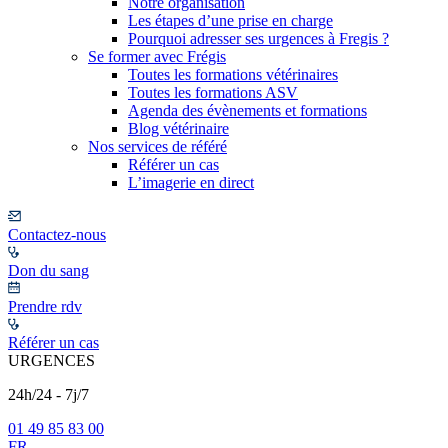
Notre organisation
Les étapes d’une prise en charge
Pourquoi adresser ses urgences à Fregis ?
Se former avec Frégis
Toutes les formations vétérinaires
Toutes les formations ASV
Agenda des évènements et formations
Blog vétérinaire
Nos services de référé
Référer un cas
L’imagerie en direct
Contactez-nous
Don du sang
Prendre rdv
Référer un cas
URGENCES
24h/24 - 7j/7
01 49 85 83 00
FR