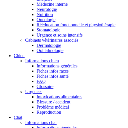
Médecine interne
Neurologie
Nutrition
Oncologie
Rééducation fonctionnelle et physiothérapie
Stomatologie
Urgence et soins intensifs
Cabinets vétérinaires associés
Dermatologie
Ophtalmologie
Chien
Informations chien
Informations générales
Fiches infos races
Fiches infos santé
FAQ
Glossaire
Urgences
Intoxications alimentaires
Blessure / accident
Problème médical
Reproduction
Chat
Informations chat
Informations générales