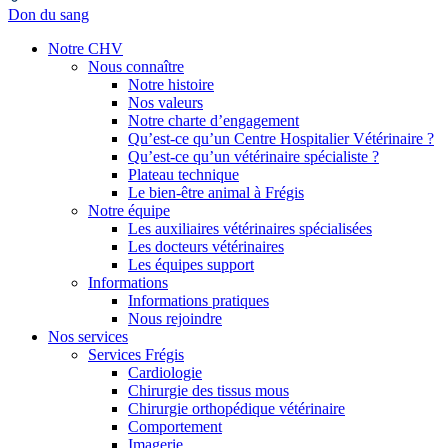
Don du sang
Notre CHV
Nous connaître
Notre histoire
Nos valeurs
Notre charte d’engagement
Qu’est-ce qu’un Centre Hospitalier Vétérinaire ?
Qu’est-ce qu’un vétérinaire spécialiste ?
Plateau technique
Le bien-être animal à Frégis
Notre équipe
Les auxiliaires vétérinaires spécialisées
Les docteurs vétérinaires
Les équipes support
Informations
Informations pratiques
Nous rejoindre
Nos services
Services Frégis
Cardiologie
Chirurgie des tissus mous
Chirurgie orthopédique vétérinaire
Comportement
Imagerie