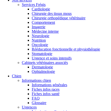
Nos services
Services Frégis
Cardiologie
Chirurgie des tissus mous
Chirurgie orthopédique vétérinaire
Comportement
Imagerie
Médecine interne
Neurologie
Nutrition
Oncologie
Rééducation fonctionnelle et physiothérapie
Stomatologie
Urgence et soins intensifs
Cabinets vétérinaires associés
Dermatologie
Ophtalmologie
Chien
Informations chien
Informations générales
Fiches infos races
Fiches infos santé
FAQ
Glossaire
Urgences