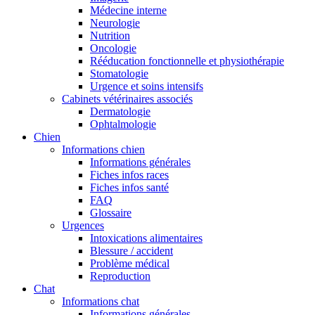
Médecine interne
Neurologie
Nutrition
Oncologie
Rééducation fonctionnelle et physiothérapie
Stomatologie
Urgence et soins intensifs
Cabinets vétérinaires associés
Dermatologie
Ophtalmologie
Chien
Informations chien
Informations générales
Fiches infos races
Fiches infos santé
FAQ
Glossaire
Urgences
Intoxications alimentaires
Blessure / accident
Problème médical
Reproduction
Chat
Informations chat
Informations générales