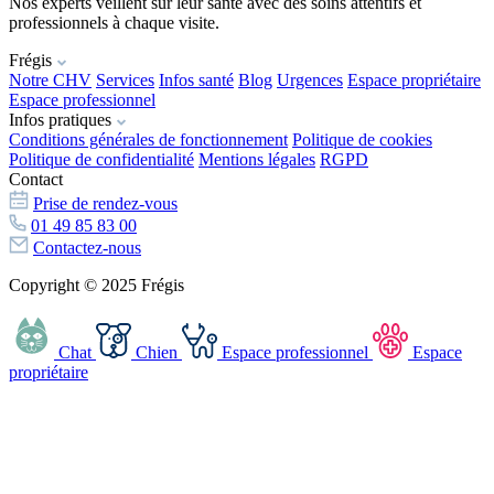
Nos experts veillent sur leur santé avec des soins attentifs et
professionnels à chaque visite.
Frégis
Notre CHV
Services
Infos santé
Blog
Urgences
Espace propriétaire
Espace professionnel
Infos pratiques
Conditions générales de fonctionnement
Politique de cookies
Politique de confidentialité
Mentions légales
RGPD
Contact
Prise de rendez-vous
01 49 85 83 00
Contactez-nous
Copyright © 2025 Frégis
Chat
Chien
Espace professionnel
Espace
propriétaire