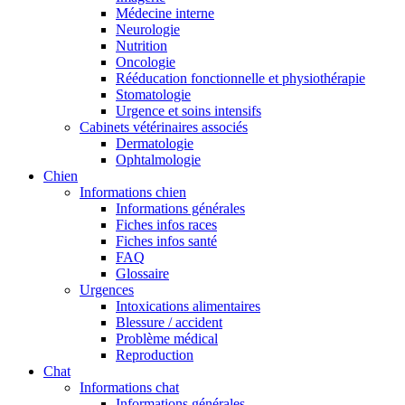
Médecine interne
Neurologie
Nutrition
Oncologie
Rééducation fonctionnelle et physiothérapie
Stomatologie
Urgence et soins intensifs
Cabinets vétérinaires associés
Dermatologie
Ophtalmologie
Chien
Informations chien
Informations générales
Fiches infos races
Fiches infos santé
FAQ
Glossaire
Urgences
Intoxications alimentaires
Blessure / accident
Problème médical
Reproduction
Chat
Informations chat
Informations générales