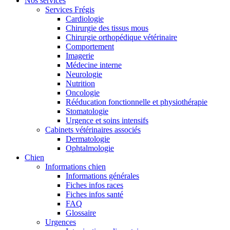
Nos services
Services Frégis
Cardiologie
Chirurgie des tissus mous
Chirurgie orthopédique vétérinaire
Comportement
Imagerie
Médecine interne
Neurologie
Nutrition
Oncologie
Rééducation fonctionnelle et physiothérapie
Stomatologie
Urgence et soins intensifs
Cabinets vétérinaires associés
Dermatologie
Ophtalmologie
Chien
Informations chien
Informations générales
Fiches infos races
Fiches infos santé
FAQ
Glossaire
Urgences