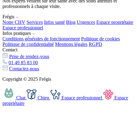
Nos experts veillent sur leur santé avec des soins attentifs et
professionnels à chaque visite.
Frégis
Notre CHV
Services
Infos santé
Blog
Urgences
Espace propriétaire
Espace professionnel
Infos pratiques
Conditions générales de fonctionnement
Politique de cookies
Politique de confidentialité
Mentions légales
RGPD
Contact
Prise de rendez-vous
01 49 85 83 00
Contactez-nous
Copyright © 2025 Frégis
Chat
Chien
Espace professionnel
Espace
propriétaire