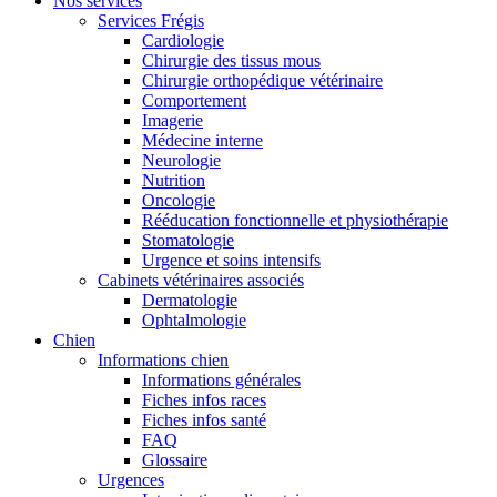
Nos services
Services Frégis
Cardiologie
Chirurgie des tissus mous
Chirurgie orthopédique vétérinaire
Comportement
Imagerie
Médecine interne
Neurologie
Nutrition
Oncologie
Rééducation fonctionnelle et physiothérapie
Stomatologie
Urgence et soins intensifs
Cabinets vétérinaires associés
Dermatologie
Ophtalmologie
Chien
Informations chien
Informations générales
Fiches infos races
Fiches infos santé
FAQ
Glossaire
Urgences