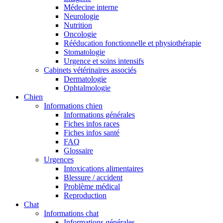
Médecine interne
Neurologie
Nutrition
Oncologie
Rééducation fonctionnelle et physiothérapie
Stomatologie
Urgence et soins intensifs
Cabinets vétérinaires associés
Dermatologie
Ophtalmologie
Chien
Informations chien
Informations générales
Fiches infos races
Fiches infos santé
FAQ
Glossaire
Urgences
Intoxications alimentaires
Blessure / accident
Problème médical
Reproduction
Chat
Informations chat
Informations générales