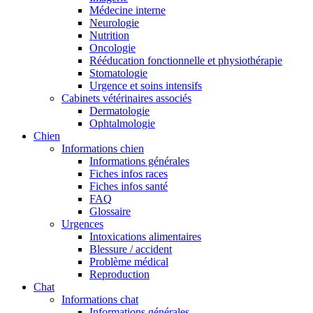
Médecine interne
Neurologie
Nutrition
Oncologie
Rééducation fonctionnelle et physiothérapie
Stomatologie
Urgence et soins intensifs
Cabinets vétérinaires associés
Dermatologie
Ophtalmologie
Chien
Informations chien
Informations générales
Fiches infos races
Fiches infos santé
FAQ
Glossaire
Urgences
Intoxications alimentaires
Blessure / accident
Problème médical
Reproduction
Chat
Informations chat
Informations générales