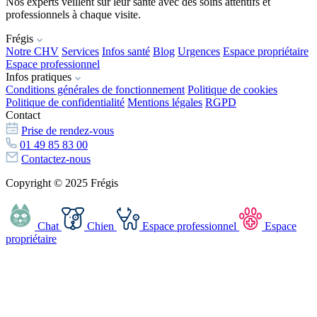
Nos experts veillent sur leur santé avec des soins attentifs et
professionnels à chaque visite.
Frégis
Notre CHV
Services
Infos santé
Blog
Urgences
Espace propriétaire
Espace professionnel
Infos pratiques
Conditions générales de fonctionnement
Politique de cookies
Politique de confidentialité
Mentions légales
RGPD
Contact
Prise de rendez-vous
01 49 85 83 00
Contactez-nous
Copyright © 2025 Frégis
Chat
Chien
Espace professionnel
Espace
propriétaire