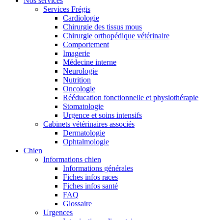
Nos services
Services Frégis
Cardiologie
Chirurgie des tissus mous
Chirurgie orthopédique vétérinaire
Comportement
Imagerie
Médecine interne
Neurologie
Nutrition
Oncologie
Rééducation fonctionnelle et physiothérapie
Stomatologie
Urgence et soins intensifs
Cabinets vétérinaires associés
Dermatologie
Ophtalmologie
Chien
Informations chien
Informations générales
Fiches infos races
Fiches infos santé
FAQ
Glossaire
Urgences