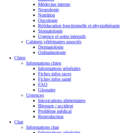
Médecine interne
Neurologie
Nutrition
Oncologie
Rééducation fonctionnelle et physiothérapie
Stomatologie
Urgence et soins intensifs
Cabinets vétérinaires associés
Dermatologie
Ophtalmologie
Chien
Informations chien
Informations générales
Fiches infos races
Fiches infos santé
FAQ
Glossaire
Urgences
Intoxications alimentaires
Blessure / accident
Problème médical
Reproduction
Chat
Informations chat
Informations générales