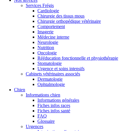
Nos services
Services Frégis
Cardiologie
Chirurgie des tissus mous
Chirurgie orthopédique vétérinaire
Comportement
Imagerie
Médecine interne
Neurologie
Nutrition
Oncologie
Rééducation fonctionnelle et physiothérapie
Stomatologie
Urgence et soins intensifs
Cabinets vétérinaires associés
Dermatologie
Ophtalmologie
Chien
Informations chien
Informations générales
Fiches infos races
Fiches infos santé
FAQ
Glossaire
Urgences