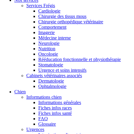
Nos services
Services Frégis
Cardiologie
Chirurgie des tissus mous
Chirurgie orthopédique vétérinaire
Comportement
Imagerie
Médecine interne
Neurologie
Nutrition
Oncologie
Rééducation fonctionnelle et physiothérapie
Stomatologie
Urgence et soins intensifs
Cabinets vétérinaires associés
Dermatologie
Ophtalmologie
Chien
Informations chien
Informations générales
Fiches infos races
Fiches infos santé
FAQ
Glossaire
Urgences