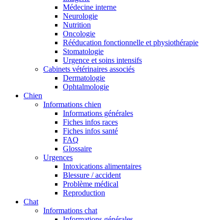
Médecine interne
Neurologie
Nutrition
Oncologie
Rééducation fonctionnelle et physiothérapie
Stomatologie
Urgence et soins intensifs
Cabinets vétérinaires associés
Dermatologie
Ophtalmologie
Chien
Informations chien
Informations générales
Fiches infos races
Fiches infos santé
FAQ
Glossaire
Urgences
Intoxications alimentaires
Blessure / accident
Problème médical
Reproduction
Chat
Informations chat
Informations générales