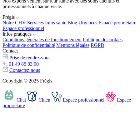
Nos experts veillent sur leur santé avec des soins attentifs et
professionnels à chaque visite.
Frégis
Notre CHV
Services
Infos santé
Blog
Urgences
Espace propriétaire
Espace professionnel
Infos pratiques
Conditions générales de fonctionnement
Politique de cookies
Politique de confidentialité
Mentions légales
RGPD
Contact
Prise de rendez-vous
01 49 85 83 00
Contactez-nous
Copyright © 2025 Frégis
Chat
Chien
Espace professionnel
Espace
propriétaire