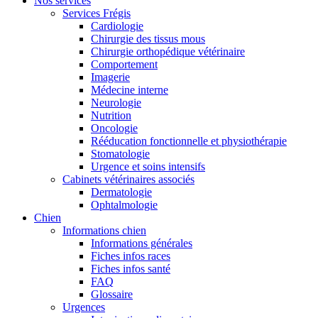
Nos services
Services Frégis
Cardiologie
Chirurgie des tissus mous
Chirurgie orthopédique vétérinaire
Comportement
Imagerie
Médecine interne
Neurologie
Nutrition
Oncologie
Rééducation fonctionnelle et physiothérapie
Stomatologie
Urgence et soins intensifs
Cabinets vétérinaires associés
Dermatologie
Ophtalmologie
Chien
Informations chien
Informations générales
Fiches infos races
Fiches infos santé
FAQ
Glossaire
Urgences