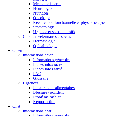
Médecine interne
Neurologie
Nutrition
Oncologie
Rééducation fonctionnelle et physiothérapie
Stomatologie
Urgence et soins intensifs
Cabinets vétérinaires associés
Dermatologie
Ophtalmologie
Chien
Informations chien
Informations générales
Fiches infos races
Fiches infos santé
FAQ
Glossaire
Urgences
Intoxications alimentaires
Blessure / accident
Problème médical
Reproduction
Chat
Informations chat
Informations générales