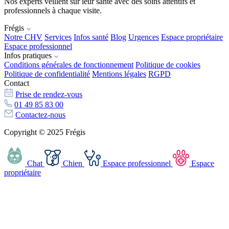
Nos experts veillent sur leur santé avec des soins attentifs et
professionnels à chaque visite.
Frégis
Notre CHV
Services
Infos santé
Blog
Urgences
Espace propriétaire
Espace professionnel
Infos pratiques
Conditions générales de fonctionnement
Politique de cookies
Politique de confidentialité
Mentions légales
RGPD
Contact
Prise de rendez-vous
01 49 85 83 00
Contactez-nous
Copyright © 2025 Frégis
Chat
Chien
Espace professionnel
Espace
propriétaire