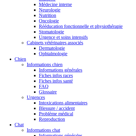
Médecine interne
Neurologie
Nutrition
Oncologie
Rééducation fonctionnelle et physiothérapie
Stomatologie
Urgence et soins intensifs
Cabinets vétérinaires associés
Dermatologie
Ophtalmologie
Chien
Informations chien
Informations générales
Fiches infos races
Fiches infos santé
FAQ
Glossaire
Urgences
Intoxications alimentaires
Blessure / accident
Problème médical
Reproduction
Chat
Informations chat
Informations générales