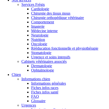
Nos services
Services Frégis
Cardiologie
Chirurgie des tissus mous
Chirurgie orthopédique vétérinaire
Comportement
Imagerie
Médecine interne
Neurologie
Nutrition
Oncologie
Rééducation fonctionnelle et physiothérapie
Stomatologie
Urgence et soins intensifs
Cabinets vétérinaires associés
Dermatologie
Ophtalmologie
Chien
Informations chien
Informations générales
Fiches infos races
Fiches infos santé
FAQ
Glossaire
Urgences