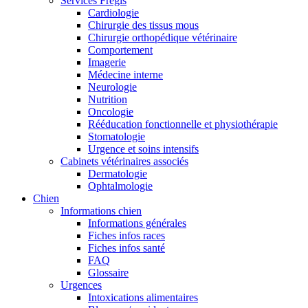
Services Frégis
Cardiologie
Chirurgie des tissus mous
Chirurgie orthopédique vétérinaire
Comportement
Imagerie
Médecine interne
Neurologie
Nutrition
Oncologie
Rééducation fonctionnelle et physiothérapie
Stomatologie
Urgence et soins intensifs
Cabinets vétérinaires associés
Dermatologie
Ophtalmologie
Chien
Informations chien
Informations générales
Fiches infos races
Fiches infos santé
FAQ
Glossaire
Urgences
Intoxications alimentaires