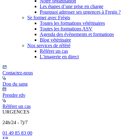
Notre organisation
Les étapes d’une prise en charge
Pourquoi adresser ses urgences à Fregis ?
Se former avec Frégis
Toutes les formations vétérinaires
Toutes les formations ASV
Agenda des évènements et formations
Blog vétérinaire
Nos services de référé
Référer un cas
L’imagerie en direct
Contactez-nous
Don du sang
Prendre rdv
Référer un cas
URGENCES
24h/24 - 7j/7
01 49 85 83 00
FR