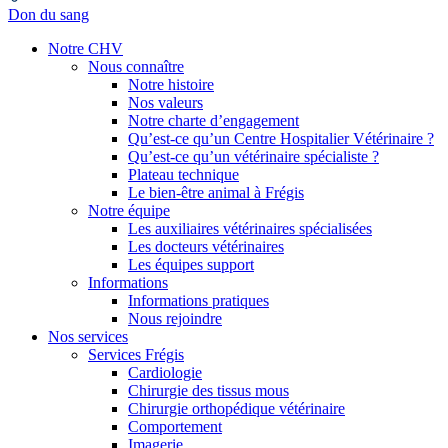
Don du sang
Notre CHV
Nous connaître
Notre histoire
Nos valeurs
Notre charte d’engagement
Qu’est-ce qu’un Centre Hospitalier Vétérinaire ?
Qu’est-ce qu’un vétérinaire spécialiste ?
Plateau technique
Le bien-être animal à Frégis
Notre équipe
Les auxiliaires vétérinaires spécialisées
Les docteurs vétérinaires
Les équipes support
Informations
Informations pratiques
Nous rejoindre
Nos services
Services Frégis
Cardiologie
Chirurgie des tissus mous
Chirurgie orthopédique vétérinaire
Comportement
Imagerie