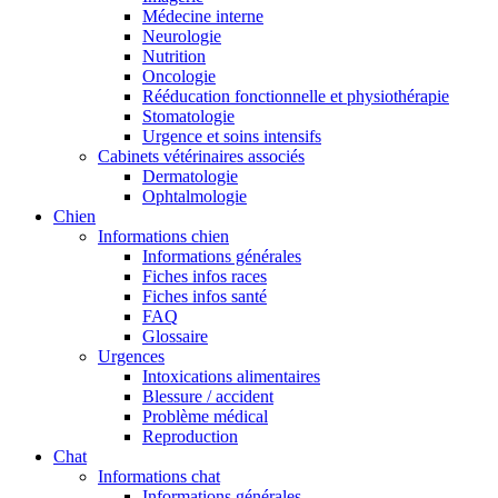
Médecine interne
Neurologie
Nutrition
Oncologie
Rééducation fonctionnelle et physiothérapie
Stomatologie
Urgence et soins intensifs
Cabinets vétérinaires associés
Dermatologie
Ophtalmologie
Chien
Informations chien
Informations générales
Fiches infos races
Fiches infos santé
FAQ
Glossaire
Urgences
Intoxications alimentaires
Blessure / accident
Problème médical
Reproduction
Chat
Informations chat
Informations générales