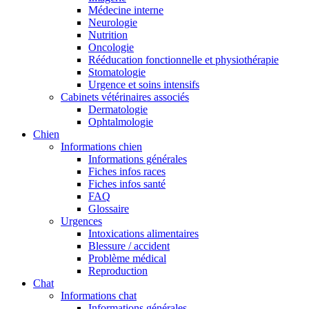
Médecine interne
Neurologie
Nutrition
Oncologie
Rééducation fonctionnelle et physiothérapie
Stomatologie
Urgence et soins intensifs
Cabinets vétérinaires associés
Dermatologie
Ophtalmologie
Chien
Informations chien
Informations générales
Fiches infos races
Fiches infos santé
FAQ
Glossaire
Urgences
Intoxications alimentaires
Blessure / accident
Problème médical
Reproduction
Chat
Informations chat
Informations générales