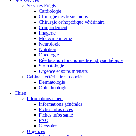
Nos services
Services Frégis
Cardiologie
Chirurgie des tissus mous
Chirurgie orthopédique vétérinaire
Comportement
Imagerie
Médecine interne
Neurologie
Nutrition
Oncologie
Rééducation fonctionnelle et physiothérapie
Stomatologie
Urgence et soins intensifs
Cabinets vétérinaires associés
Dermatologie
Ophtalmologie
Chien
Informations chien
Informations générales
Fiches infos races
Fiches infos santé
FAQ
Glossaire
Urgences