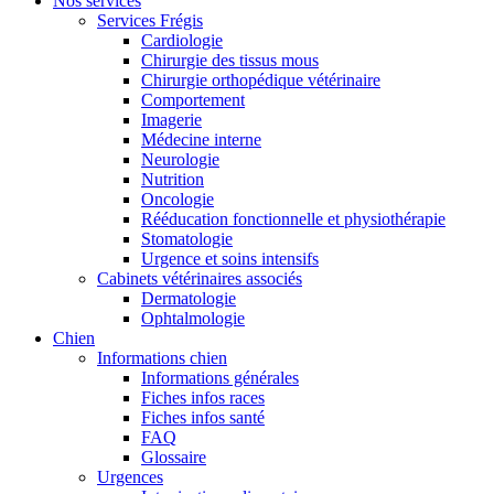
Nos services
Services Frégis
Cardiologie
Chirurgie des tissus mous
Chirurgie orthopédique vétérinaire
Comportement
Imagerie
Médecine interne
Neurologie
Nutrition
Oncologie
Rééducation fonctionnelle et physiothérapie
Stomatologie
Urgence et soins intensifs
Cabinets vétérinaires associés
Dermatologie
Ophtalmologie
Chien
Informations chien
Informations générales
Fiches infos races
Fiches infos santé
FAQ
Glossaire
Urgences