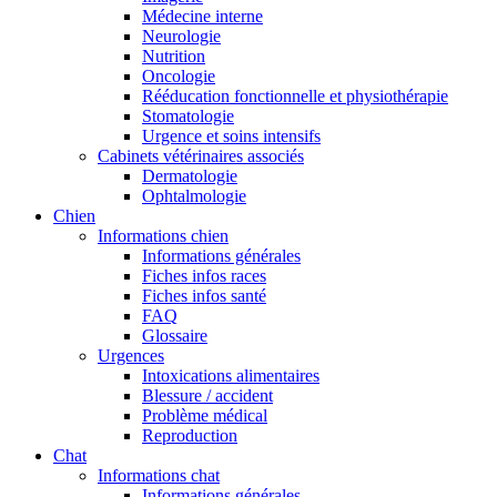
Médecine interne
Neurologie
Nutrition
Oncologie
Rééducation fonctionnelle et physiothérapie
Stomatologie
Urgence et soins intensifs
Cabinets vétérinaires associés
Dermatologie
Ophtalmologie
Chien
Informations chien
Informations générales
Fiches infos races
Fiches infos santé
FAQ
Glossaire
Urgences
Intoxications alimentaires
Blessure / accident
Problème médical
Reproduction
Chat
Informations chat
Informations générales