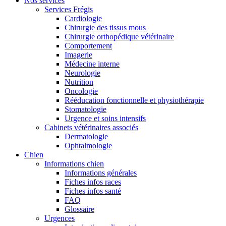
Nos services
Services Frégis
Cardiologie
Chirurgie des tissus mous
Chirurgie orthopédique vétérinaire
Comportement
Imagerie
Médecine interne
Neurologie
Nutrition
Oncologie
Rééducation fonctionnelle et physiothérapie
Stomatologie
Urgence et soins intensifs
Cabinets vétérinaires associés
Dermatologie
Ophtalmologie
Chien
Informations chien
Informations générales
Fiches infos races
Fiches infos santé
FAQ
Glossaire
Urgences