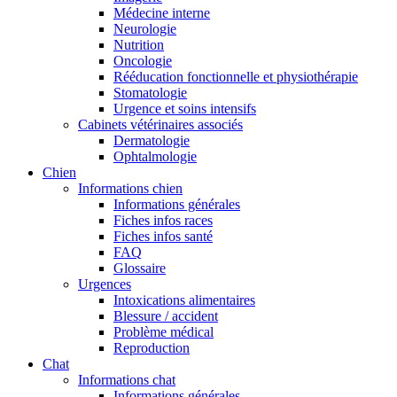
Médecine interne
Neurologie
Nutrition
Oncologie
Rééducation fonctionnelle et physiothérapie
Stomatologie
Urgence et soins intensifs
Cabinets vétérinaires associés
Dermatologie
Ophtalmologie
Chien
Informations chien
Informations générales
Fiches infos races
Fiches infos santé
FAQ
Glossaire
Urgences
Intoxications alimentaires
Blessure / accident
Problème médical
Reproduction
Chat
Informations chat
Informations générales