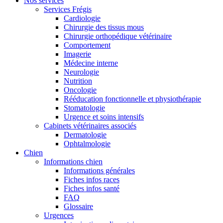
Nos services
Services Frégis
Cardiologie
Chirurgie des tissus mous
Chirurgie orthopédique vétérinaire
Comportement
Imagerie
Médecine interne
Neurologie
Nutrition
Oncologie
Rééducation fonctionnelle et physiothérapie
Stomatologie
Urgence et soins intensifs
Cabinets vétérinaires associés
Dermatologie
Ophtalmologie
Chien
Informations chien
Informations générales
Fiches infos races
Fiches infos santé
FAQ
Glossaire
Urgences