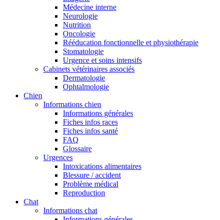
Médecine interne
Neurologie
Nutrition
Oncologie
Rééducation fonctionnelle et physiothérapie
Stomatologie
Urgence et soins intensifs
Cabinets vétérinaires associés
Dermatologie
Ophtalmologie
Chien
Informations chien
Informations générales
Fiches infos races
Fiches infos santé
FAQ
Glossaire
Urgences
Intoxications alimentaires
Blessure / accident
Problème médical
Reproduction
Chat
Informations chat
Informations générales