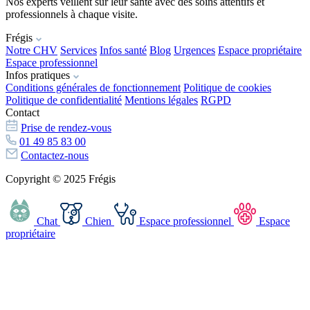
Nos experts veillent sur leur santé avec des soins attentifs et
professionnels à chaque visite.
Frégis
Notre CHV
Services
Infos santé
Blog
Urgences
Espace propriétaire
Espace professionnel
Infos pratiques
Conditions générales de fonctionnement
Politique de cookies
Politique de confidentialité
Mentions légales
RGPD
Contact
Prise de rendez-vous
01 49 85 83 00
Contactez-nous
Copyright © 2025 Frégis
Chat
Chien
Espace professionnel
Espace
propriétaire