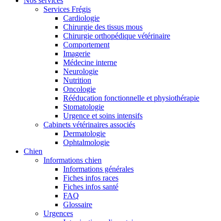
Nos services
Services Frégis
Cardiologie
Chirurgie des tissus mous
Chirurgie orthopédique vétérinaire
Comportement
Imagerie
Médecine interne
Neurologie
Nutrition
Oncologie
Rééducation fonctionnelle et physiothérapie
Stomatologie
Urgence et soins intensifs
Cabinets vétérinaires associés
Dermatologie
Ophtalmologie
Chien
Informations chien
Informations générales
Fiches infos races
Fiches infos santé
FAQ
Glossaire
Urgences