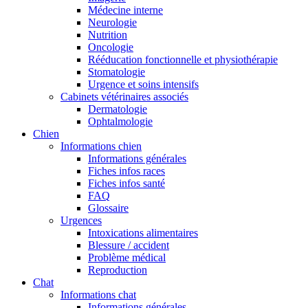
Médecine interne
Neurologie
Nutrition
Oncologie
Rééducation fonctionnelle et physiothérapie
Stomatologie
Urgence et soins intensifs
Cabinets vétérinaires associés
Dermatologie
Ophtalmologie
Chien
Informations chien
Informations générales
Fiches infos races
Fiches infos santé
FAQ
Glossaire
Urgences
Intoxications alimentaires
Blessure / accident
Problème médical
Reproduction
Chat
Informations chat
Informations générales