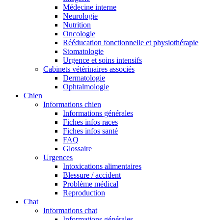
Médecine interne
Neurologie
Nutrition
Oncologie
Rééducation fonctionnelle et physiothérapie
Stomatologie
Urgence et soins intensifs
Cabinets vétérinaires associés
Dermatologie
Ophtalmologie
Chien
Informations chien
Informations générales
Fiches infos races
Fiches infos santé
FAQ
Glossaire
Urgences
Intoxications alimentaires
Blessure / accident
Problème médical
Reproduction
Chat
Informations chat
Informations générales