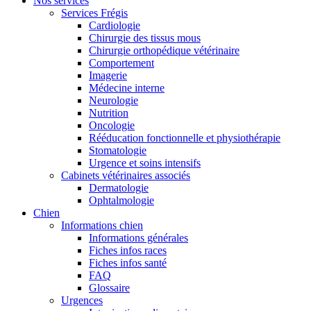
Nos services
Services Frégis
Cardiologie
Chirurgie des tissus mous
Chirurgie orthopédique vétérinaire
Comportement
Imagerie
Médecine interne
Neurologie
Nutrition
Oncologie
Rééducation fonctionnelle et physiothérapie
Stomatologie
Urgence et soins intensifs
Cabinets vétérinaires associés
Dermatologie
Ophtalmologie
Chien
Informations chien
Informations générales
Fiches infos races
Fiches infos santé
FAQ
Glossaire
Urgences